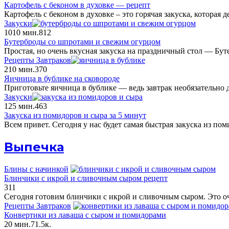
Картофель с беконом в духовке — рецепт
Картофель с беконом в духовке – это горячая закуска, которая д
Закуски
10
10 мин.
812
Бутерброды со шпротами и свежим огурцом
Простая, но очень вкусная закуска на праздничный стол — Бу
Рецепты Завтраков
2
10 мин.
370
Яичница в бублике на сковороде
Приготовьте яичница в бублике — ведь завтрак необязательн
Закуски
12
5 мин.
463
Закуска из помидоров и сыра за 5 минут
Всем привет. Сегодня у нас будет самая быстрая закуска из по
Выпечка
Блины с начинкой
Блинчики с икрой и сливочным сыром рецепт
311
Сегодня готовим блинчики с икрой и сливочным сыром. Это оч
Рецепты Завтраков
Конвертики из лаваша с сыром и помидорами
20 мин.
7
1.5к.