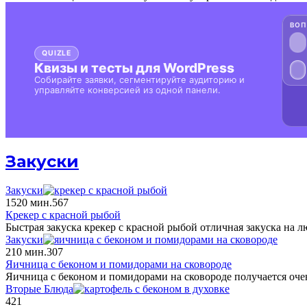
Закуски
Закуски
15
20 мин.
567
Крекер с красной рыбой
Быстрая закуска крекер с красной рыбой отличная закуска на
Закуски
2
10 мин.
307
Яичница с беконом и помидорами на сковороде
Яичница с беконом и помидорами на сковороде получается оче
Вторые Блюда
421