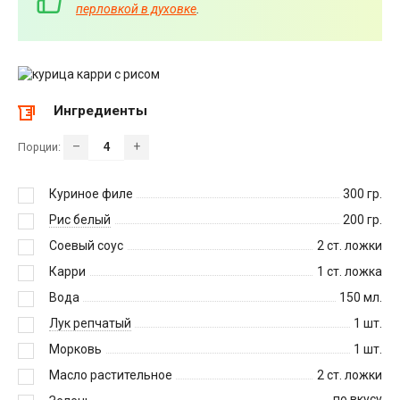
перловкой в духовке
.
Ингредиенты
–
+
Порции:
Куриное филе
300
гр.
Рис белый
200
гр.
Соевый соус
2
ст. ложки
Карри
1
ст. ложка
Вода
150
мл.
Лук репчатый
1
шт.
Морковь
1
шт.
Масло растительное
2
ст. ложки
по вкусу