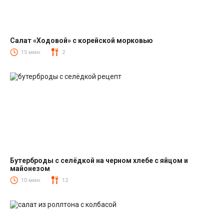
Салат «Ходовой» с корейской морковью
Салаты с корейской морковкой
15 мин.
2
Бутерброды с селёдкой на черном хлебе с яйцом и
майонезом
Закуски
10 мин.
12