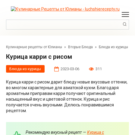
Перейти
к
контенту
Поиск:
Кулинарные рецепты от Юлианы
»
Вторые Блюда
»
Блюда из курицы
Курица карри с рисом
Блюда из курицы
2023-03-06
311
Курица карри с рисом дарит блюду новые вкусовые оттенки,
во многом характерные для азиатской кухни. Благодаря
ароматным приправам карри получают оригинальный
насыщенный вкус и цветовой оттенок. Курица и рис
получается очень вкусными. Делюсь понравившимся
рецептом.
Рекомендую вкусный рецепт —
Курица с