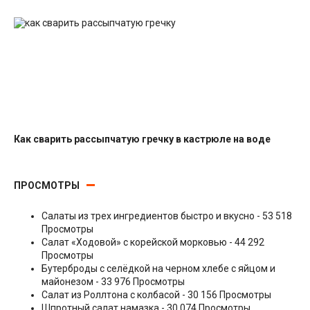
Салаты с рыбными консервами
Как сварить рассыпчатую гречку в кастрюле на воде
Гарниры
ПРОСМОТРЫ
Салаты из трех ингредиентов быстро и вкусно
- 53 518
Просмотры
Салат «Ходовой» с корейской морковью
- 44 292
Просмотры
Бутерброды с селёдкой на черном хлебе с яйцом и
майонезом
- 33 976 Просмотры
Салат из Роллтона с колбасой
- 30 156 Просмотры
Шпротный салат намазка
- 30 074 Просмотры