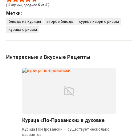
(
2
оценки, среднее
5
из
5
)
Метки:
блюдо из курицы
второе блюдо
курица карри с рисом
курица с рисом
Интересные и Вкусные Рецепты
Курица «По-Провански» в духовке
Курица По-Провански — существует несколько
вариантов