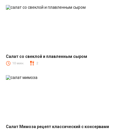
Салат со свеклой и плавленным сыром
Салаты со свеклой
10 мин.
2
Салат Мимоза рецепт классический с консервами