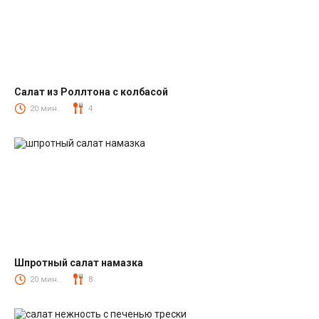
Салат из Роллтона с колбасой
Салаты с колбасой
20 мин.
4
Шпротный салат намазка
Салаты со шпротами
20 мин.
8