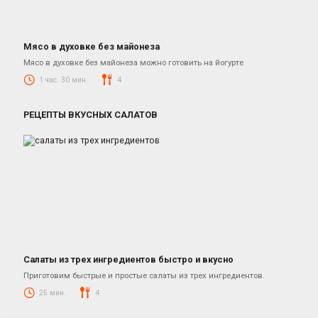
Мясо в духовке без майонеза
Блюда из свинины
Мясо в духовке без майонеза можно готовить на йогурте
1 час. 30 мин.
4
РЕЦЕПТЫ ВКУСНЫХ САЛАТОВ
Салаты из трех ингредиентов быстро и вкусно
Салаты
Приготовим быстрые и простые салаты из трех ингредиентов.
25 мин.
4