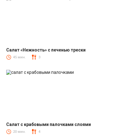
Салат «Нежность» с печенью трески
Салаты из печени трески
45 мин.
3
Салат с крабовыми палочками слоями
Салаты с крабовыми палочками
20 мин.
4