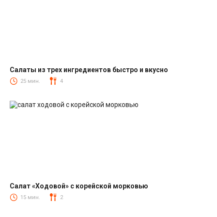
Салаты из трех ингредиентов быстро и вкусно
Салаты
25 мин.
4
Салат «Ходовой» с корейской морковью
Салаты с корейской морковкой
15 мин.
2