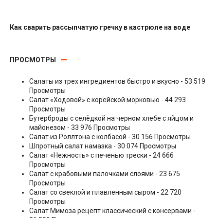
Как сварить рассыпчатую гречку в кастрюле на воде
Гарниры
ПРОСМОТРЫ
Салаты из трех ингредиентов быстро и вкусно
- 53 519
Просмотры
Салат «Ходовой» с корейской морковью
- 44 293
Просмотры
Бутерброды с селёдкой на черном хлебе с яйцом и
майонезом
- 33 976 Просмотры
Салат из Роллтона с колбасой
- 30 156 Просмотры
Шпротный салат намазка
- 30 074 Просмотры
Салат «Нежность» с печенью трески
- 24 666
Просмотры
Салат с крабовыми палочками слоями
- 23 675
Просмотры
Салат со свеклой и плавленным сыром
- 22 720
Просмотры
Салат Мимоза рецепт классический с консервами
-