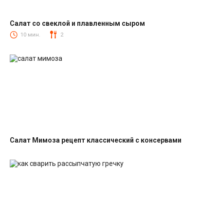
Салат со свеклой и плавленным сыром
Салаты со свеклой
10 мин.
2
Салат Мимоза рецепт классический с консервами
Салаты с рыбными консервами