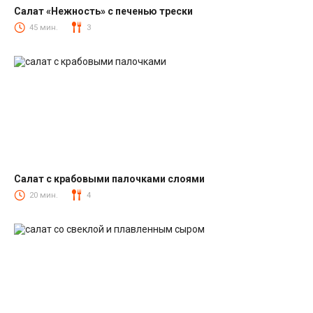
Салат «Нежность» с печенью трески
Салаты из печени трески
45 мин.
3
Салат с крабовыми палочками слоями
Салаты с крабовыми палочками
20 мин.
4