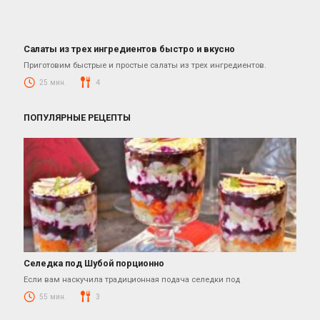
Салаты из трех ингредиентов быстро и вкусно
Салаты
Приготовим быстрые и простые салаты из трех ингредиентов.
25 мин.
4
ПОПУЛЯРНЫЕ РЕЦЕПТЫ
Селедка под Шубой порционно
Салаты с селедкой
Если вам наскучила традиционная подача селедки под
55 мин.
3