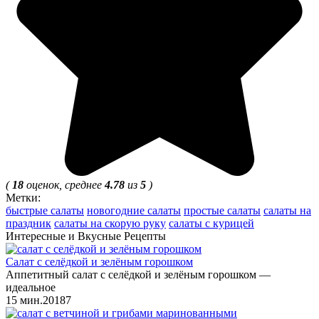
(
18
оценок, среднее
4.78
из
5
)
Метки:
быстрые салаты
новогодние салаты
простые салаты
салаты на
праздник
салаты на скорую руку
салаты с курицей
Интересные и Вкусные Рецепты
Салат с селёдкой и зелёным горошком
Аппетитный салат с селёдкой и зелёным горошком —
идеальное
15 мин.
2
0
187