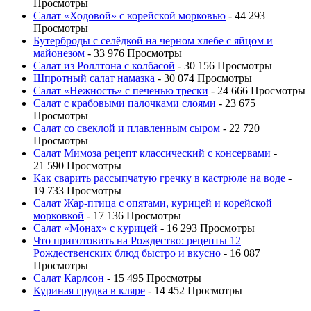
Просмотры
Салат «Ходовой» с корейской морковью
- 44 293
Просмотры
Бутерброды с селёдкой на черном хлебе с яйцом и
майонезом
- 33 976 Просмотры
Салат из Роллтона с колбасой
- 30 156 Просмотры
Шпротный салат намазка
- 30 074 Просмотры
Салат «Нежность» с печенью трески
- 24 666 Просмотры
Салат с крабовыми палочками слоями
- 23 675
Просмотры
Салат со свеклой и плавленным сыром
- 22 720
Просмотры
Салат Мимоза рецепт классический с консервами
-
21 590 Просмотры
Как сварить рассыпчатую гречку в кастрюле на воде
-
19 733 Просмотры
Салат Жар-птица с опятами, курицей и корейской
морковкой
- 17 136 Просмотры
Салат «Монах» с курицей
- 16 293 Просмотры
Что приготовить на Рождество: рецепты 12
Рождественских блюд быстро и вкусно
- 16 087
Просмотры
Салат Карлсон
- 15 495 Просмотры
Куриная грудка в кляре
- 14 452 Просмотры