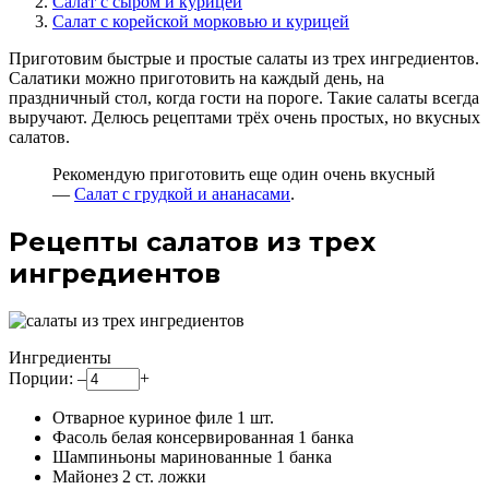
Салат с сыром и курицей
Салат с корейской морковью и курицей
Приготовим быстрые и простые салаты из трех ингредиентов.
Салатики можно приготовить на каждый день, на
праздничный стол, когда гости на пороге. Такие салаты всегда
выручают. Делюсь рецептами трёх очень простых, но вкусных
салатов.
Рекомендую приготовить еще один очень вкусный
—
Салат с грудкой и ананасами
.
Рецепты салатов из трех
ингредиентов
Ингредиенты
Порции:
–
+
Отварное куриное филе
1
шт.
Фасоль белая консервированная
1
банка
Шампиньоны маринованные
1
банка
Майонез
2
ст. ложки