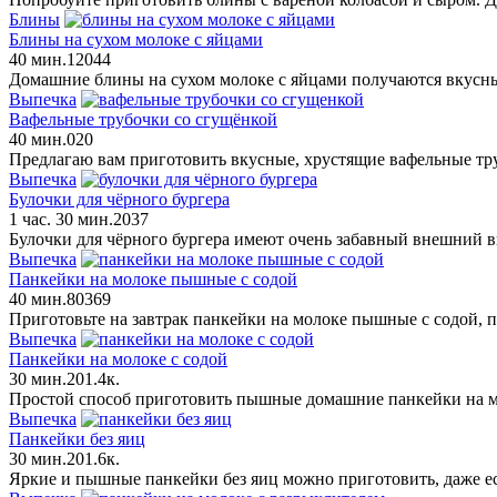
Блины
Блины на сухом молоке с яйцами
40 мин.
12
0
44
Домашние блины на сухом молоке с яйцами получаются вкусным
Выпечка
Вафельные трубочки со сгущёнкой
40 мин.
0
20
Предлагаю вам приготовить вкусные, хрустящие вафельные тру
Выпечка
Булочки для чёрного бургера
1 час. 30 мин.
2
0
37
Булочки для чёрного бургера имеют очень забавный внешний в
Выпечка
Панкейки на молоке пышные с содой
40 мин.
8
0
369
Приготовьте на завтрак панкейки на молоке пышные с содой, 
Выпечка
Панкейки на молоке с содой
30 мин.
2
0
1.4к.
Простой способ приготовить пышные домашние панкейки на мол
Выпечка
Панкейки без яиц
30 мин.
2
0
1.6к.
Яркие и пышные панкейки без яиц можно приготовить, даже е