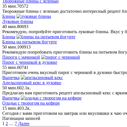
Творожные блины с зеленью
35 мин.
7
0
572
Творожные блины с зеленью достаточно интересный рецепт бли
Блины
Луковые блины
40 мин.
8
0
693
Рекомендую, попробуйте приготовить луковые блины. Вкус у
Блины
Блины на питьевом йогурте
50 мин.
10
0
913
Рекомендую попробовать приготовить блины на питьевом йогур
Пироги с начинкой
Пирог с черникой в духовке
55 мин.
6
0
741
Приготовим очень вкусный пирог с черникой в духовке быстро
Выпечка
Апельсиновый кекс в духовке
50 мин.
6
0
2.1к.
Предлагаю вам приготовить рецепт апельсиновый кекс с ярким
Выпечка
Оладьи с творогом на кефире
15 мин.
4
0
3.2к.
Сегодня с вами приготовим на завтрак или вкусняшки к чаю о
Пагинация записей
1
2
…
7
Далее