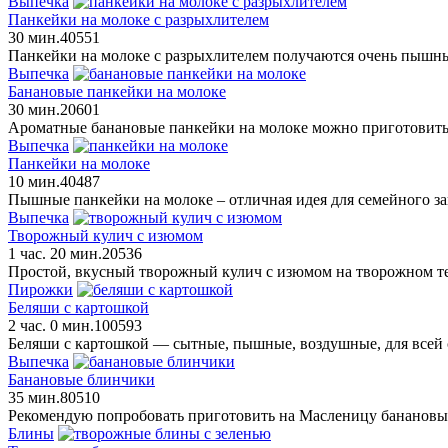
Выпечка
Панкейки на молоке с разрыхлителем
30 мин.
4
0
551
Панкейки на молоке с разрыхлителем получаются очень пышны
Выпечка
Банановые панкейки на молоке
30 мин.
2
0
601
Ароматные банановые панкейки на молоке можно приготовить 
Выпечка
Панкейки на молоке
10 мин.
4
0
487
Пышные панкейки на молоке – отличная идея для семейного з
Выпечка
Творожный кулич с изюмом
1 час. 20 мин.
2
0
536
Простой, вкусный творожный кулич с изюмом на творожном тес
Пирожки
Беляши с картошкой
2 час. 0 мин.
10
0
593
Беляши с картошкой — сытные, пышные, воздушные, для всей 
Выпечка
Банановые блинчики
35 мин.
8
0
510
Рекомендую попробовать приготовить на Масленицу банановые 
Блины