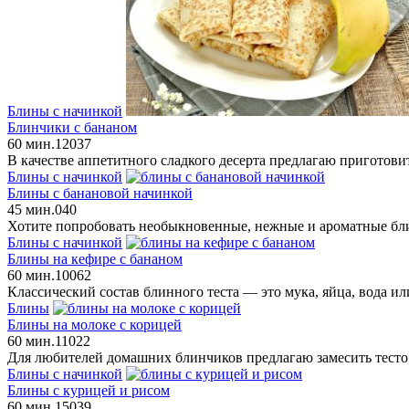
Блины с начинкой
Блинчики с бананом
60 мин.
12
0
37
В качестве аппетитного сладкого десерта предлагаю приготови
Блины с начинкой
Блины с банановой начинкой
45 мин.
0
40
Хотите попробовать необыкновенные, нежные и ароматные блин
Блины с начинкой
Блины на кефире с бананом
60 мин.
10
0
62
Классический состав блинного теста — это мука, яйца, вода и
Блины
Блины на молоке с корицей
60 мин.
11
0
22
Для любителей домашних блинчиков предлагаю замесить тесто 
Блины с начинкой
Блины с курицей и рисом
60 мин.
15
0
39