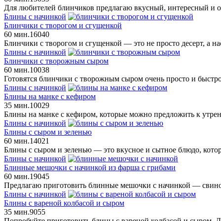
Для любителей блинчиков предлагаю вкусный, интересный и 
Блины с начинкой
Блинчики с творогом и сгущенкой
60 мин.
16
0
40
Блинчики с творогом и сгущенкой — это не просто десерт, а нас
Блины с начинкой
Блинчики с творожным сыром
60 мин.
10
0
38
Готовятся блинчики с творожным сыром очень просто и быстро
Блины с начинкой
Блины на манке с кефиром
35 мин.
10
0
29
Блины на манке с кефиром, которые можно предложить к утрен
Блины с начинкой
Блины с сыром и зеленью
60 мин.
14
0
21
Блины с сыром и зеленью — это вкусное и сытное блюдо, которо
Блины с начинкой
Блинные мешочки с начинкой из фарша с грибами
60 мин.
19
0
45
Предлагаю приготовить блинные мешочки с начинкой — свино
Блины с начинкой
Блины с вареной колбасой и сыром
35 мин.
9
0
55
Попробуйте приготовить блины с вареной колбасой и сыром. Дл