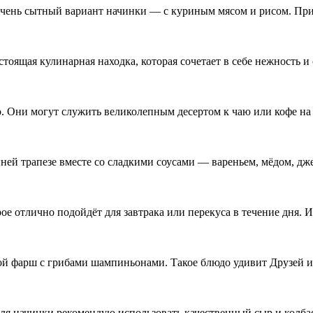
очень сытный вариант начинки — с куриным мясом и рисом. Пр
тоящая кулинарная находка, которая сочетает в себе нежность и 
. Они могут служить великолепным десертом к чаю или кофе на 
ней трапезе вместе со сладкими соусами — вареньем, мёдом, дж
е отлично подойдёт для завтрака или перекуса в течение дня. Их
й фарш с грибами шампиньонами. Такое блюдо удивит Друзей и
я начинки рекомендую использовать качественный сыр и колбасу