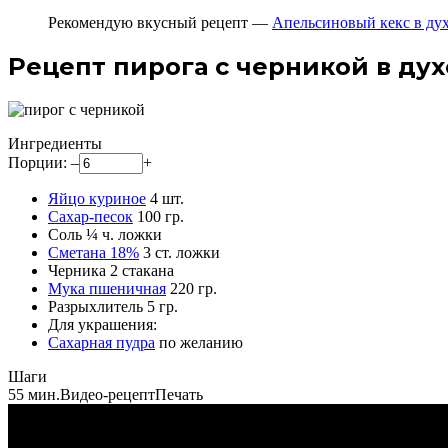
Рекомендую вкусный рецепт —
Апельсиновый кекс в ду
Рецепт пирога с черникой в ду
Ингредиенты
Порции:
–
+
Яйцо куриное
4
шт.
Сахар-песок
100
гр.
Соль
¼
ч. ложки
Сметана 18%
3
ст. ложки
Черника
2
стакана
Мука пшеничная
220
гр.
Разрыхлитель
5
гр.
Для украшения:
Сахарная пудра
по желанию
Шаги
55 мин.
Видео-рецепт
Печать