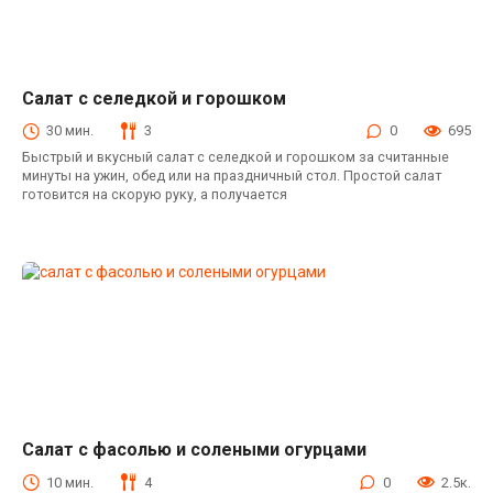
Салат с селедкой и горошком
Салаты с рыбными консервами
30 мин.
3
0
695
Быстрый и вкусный салат с селедкой и горошком за считанные
минуты на ужин, обед или на праздничный стол. Простой салат
готовится на скорую руку, а получается
Салат с фасолью и солеными огурцами
Салаты с фасолью
10 мин.
4
0
2.5к.