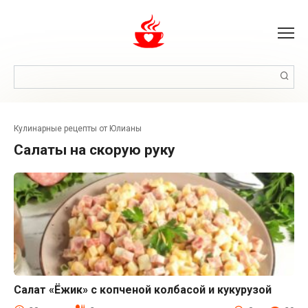
Перейти
к
контенту
Поиск:
Кулинарные рецепты от Юлианы
салаты на скорую руку
Салат «Ёжик» с копченой колбасой и кукурузой
Салаты с колбасой