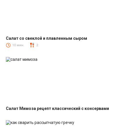
Салат со свеклой и плавленным сыром
Салаты со свеклой
10 мин.
2
Салат Мимоза рецепт классический с консервами
Салаты с рыбными консервами