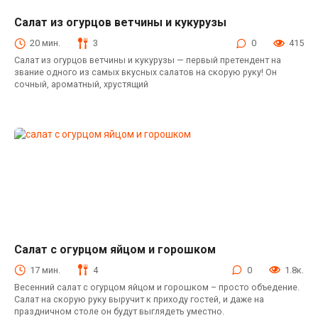
Салат из огурцов ветчины и кукурузы
Салаты с ветчиной
20 мин.
3
0
415
Салат из огурцов ветчины и кукурузы — первый претендент на
звание одного из самых вкусных салатов на скорую руку! Он
сочный, ароматный, хрустящий
Салат с огурцом яйцом и горошком
Салаты
17 мин.
4
0
1.8к.
Весенний салат с огурцом яйцом и горошком – просто объедение.
Салат на скорую руку выручит к приходу гостей, и даже на
праздничном столе он будут выглядеть уместно.