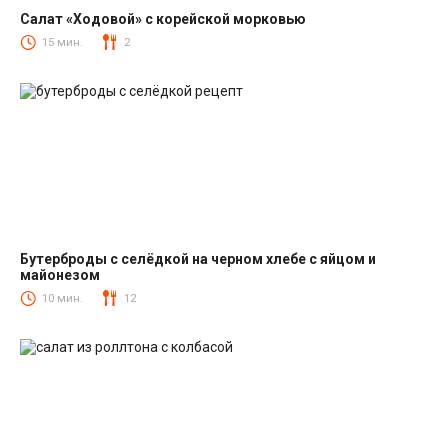
Салат «Ходовой» с корейской морковью
Салаты с корейской морковкой
15 мин.
2
Бутерброды с селёдкой на черном хлебе с яйцом и
майонезом
Закуски
10 мин.
12