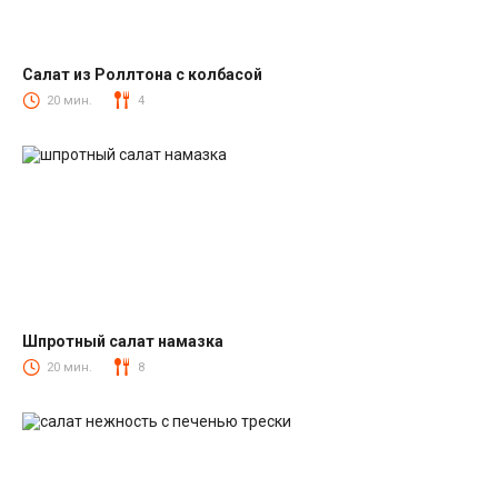
Салат из Роллтона с колбасой
Салаты с колбасой
20 мин.
4
Шпротный салат намазка
Салаты со шпротами
20 мин.
8