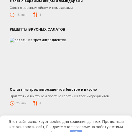
Салат с вареным яйцом и помидорами
Простые салаты
Салат с вареным яйцом и помидорами —
15 мин.
1
РЕЦЕПТЫ ВКУСНЫХ САЛАТОВ
Салаты из трех ингредиентов быстро и вкусно
Салаты
Приготовим быстрые и простые салаты из трех ингредиентов.
25 мин.
4
© 2026 КУЛИНАРНЫЕ РЕЦЕПТЫ ОТ ЮЛИАНЫ
Этот сайт использует cookie для хранения данных. Продолжая
Купить кулинарную тему:
Cook It
использовать сайт, Вы даете свое согласие на работу с этими