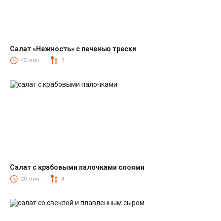
Салат «Нежность» с печенью трески
Салаты из печени трески
45 мин.
3
Салат с крабовыми палочками слоями
Салаты с крабовыми палочками
20 мин.
4