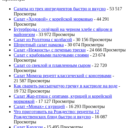
Салаты из трех ингредиентов быстро и вкусно
- 53 517
Просмотры
Салат «Ходовой» с корейской морковью
- 44 291
Просмотры
Бутерброды с селёдкой на черном хлебе с яйцом и
майонезом
- 33 972 Просмотры
Салат из Роллтона с колбасой
- 30 156 Просмотры
Шпротный салат намазка
- 30 074 Просмотры
Салат «Нежность» с печенью трески
- 24 666 Просмотры
Салат с крабовыми палочками слоями
- 23 674
Просмотры
Салат со свеклой и плавленным сыром
- 22 720
Просмотры
Салат Мимоза рецепт классический с консервами
-
21 587 Просмотры
Как сварить рассыпчатую гречку в кастрюле на воде
-
19 732 Просмотры
Салат Жар-птица с опятами, курицей и корейской
морковкой
- 17 127 Просмотры
Салат «Монах» с курицей
- 16 293 Просмотры
Что приготовить на Рождество: рецепты 12
Рождественских блюд быстро и вкусно
- 16 087
Просмотры
Салат Карлсон
- 15 495 Просмотры