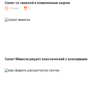
Салат со свеклой и плавленным сыром
Салаты со свеклой
10 мин.
2
Салат Мимоза рецепт классический с консервами
Салаты с рыбными консервами