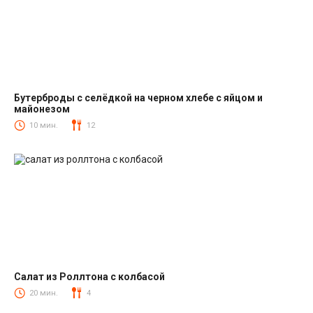
Бутерброды с селёдкой на черном хлебе с яйцом и
майонезом
Закуски
10 мин.
12
Салат из Роллтона с колбасой
Салаты с колбасой
20 мин.
4