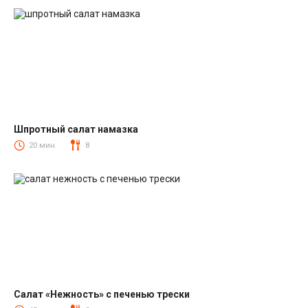
Шпротный салат намазка
Салаты со шпротами
20 мин.
8
Салат «Нежность» с печенью трески