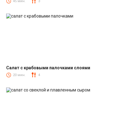
Салаты из печени трески
45 мин.
3
Салат с крабовыми палочками слоями
Салаты с крабовыми палочками
20 мин.
4