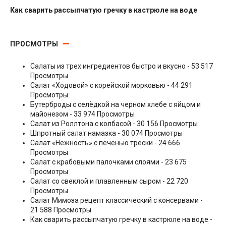
Как сварить рассыпчатую гречку в кастрюле на воде
Гарниры
ПРОСМОТРЫ
Салаты из трех ингредиентов быстро и вкусно
- 53 517
Просмотры
Салат «Ходовой» с корейской морковью
- 44 291
Просмотры
Бутерброды с селёдкой на черном хлебе с яйцом и
майонезом
- 33 974 Просмотры
Салат из Роллтона с колбасой
- 30 156 Просмотры
Шпротный салат намазка
- 30 074 Просмотры
Салат «Нежность» с печенью трески
- 24 666
Просмотры
Салат с крабовыми палочками слоями
- 23 675
Просмотры
Салат со свеклой и плавленным сыром
- 22 720
Просмотры
Салат Мимоза рецепт классический с консервами
-
21 588 Просмотры
Как сварить рассыпчатую гречку в кастрюле на воде
-