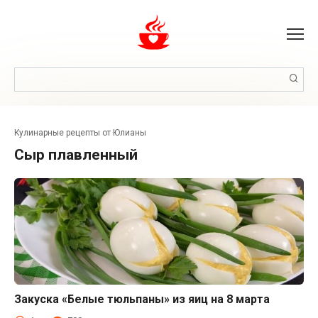
Перейти
к
контенту
Поиск:
Кулинарные рецепты от Юлианы
сыр плавленный
Закуска «Белые тюльпаны» из яиц на 8 марта
Закуски