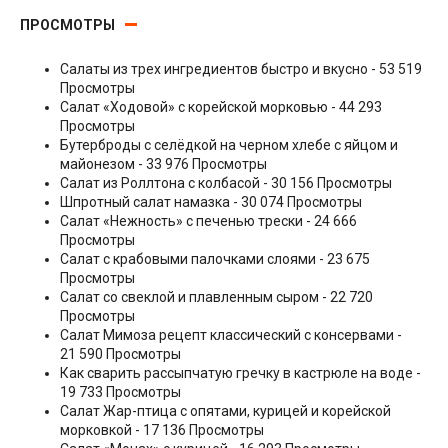
ПРОСМОТРЫ
Салаты из трех ингредиентов быстро и вкусно
- 53 519
Просмотры
Салат «Ходовой» с корейской морковью
- 44 293
Просмотры
Бутерброды с селёдкой на черном хлебе с яйцом и
майонезом
- 33 976 Просмотры
Салат из Роллтона с колбасой
- 30 156 Просмотры
Шпротный салат намазка
- 30 074 Просмотры
Салат «Нежность» с печенью трески
- 24 666
Просмотры
Салат с крабовыми палочками слоями
- 23 675
Просмотры
Салат со свеклой и плавленным сыром
- 22 720
Просмотры
Салат Мимоза рецепт классический с консервами
-
21 590 Просмотры
Как сварить рассыпчатую гречку в кастрюле на воде
-
19 733 Просмотры
Салат Жар-птица с опятами, курицей и корейской
морковкой
- 17 136 Просмотры