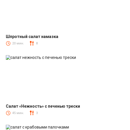
Шпротный салат намазка
Салаты со шпротами
20 мин.
8
Салат «Нежность» с печенью трески
Салаты из печени трески
45 мин.
3