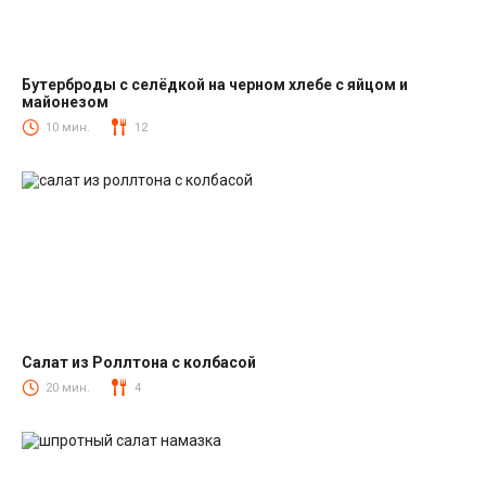
Бутерброды с селёдкой на черном хлебе с яйцом и
майонезом
Закуски
10 мин.
12
Салат из Роллтона с колбасой
Салаты с колбасой
20 мин.
4