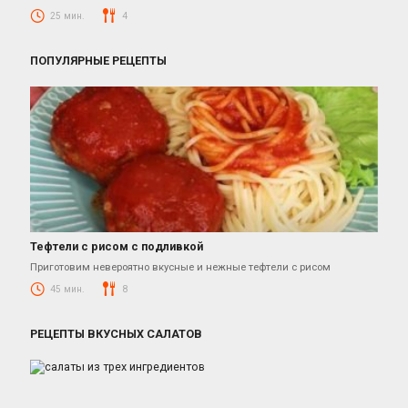
25 мин.
4
ПОПУЛЯРНЫЕ РЕЦЕПТЫ
Тефтели с рисом с подливкой
Блюда из смешанного фарша
Приготовим невероятно вкусные и нежные тефтели с рисом
45 мин.
8
РЕЦЕПТЫ ВКУСНЫХ САЛАТОВ