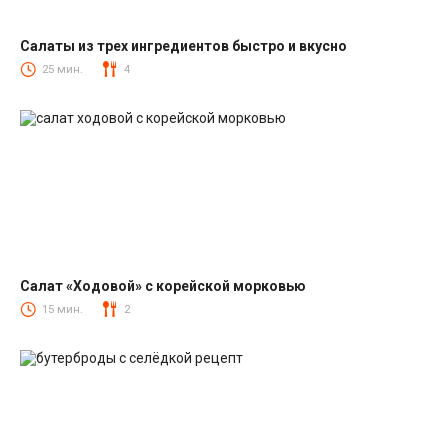
Салаты из трех ингредиентов быстро и вкусно
Салаты
25 мин.
4
Салат «Ходовой» с корейской морковью
Салаты с корейской морковкой
15 мин.
2