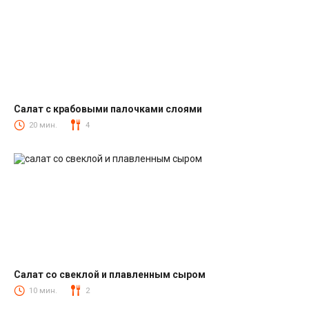
Салат с крабовыми палочками слоями
Салаты с крабовыми палочками
20 мин.
4
Салат со свеклой и плавленным сыром
Салаты со свеклой
10 мин.
2