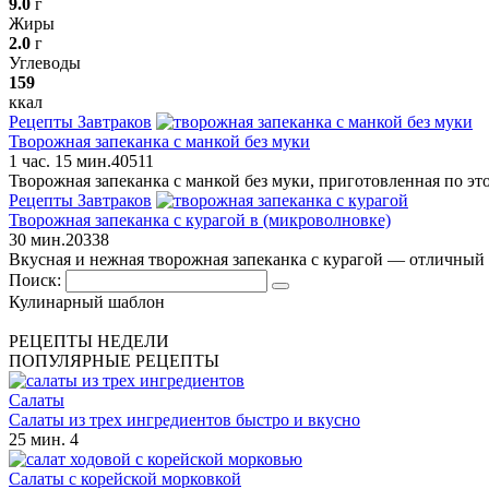
9.0
г
Жиры
2.0
г
Углеводы
159
ккал
Рецепты Завтраков
Творожная запеканка с манкой без муки
1 час. 15 мин.
4
0
511
Творожная запеканка с манкой без муки, приготовленная по этом
Рецепты Завтраков
Творожная запеканка с курагой в (микроволновке)
30 мин.
2
0
338
Вкусная и нежная творожная запеканка с курагой — отличный п
Поиск:
Кулинарный шаблон
РЕЦЕПТЫ НЕДЕЛИ
ПОПУЛЯРНЫЕ РЕЦЕПТЫ
Салаты
Салаты из трех ингредиентов быстро и вкусно
25 мин.
4
Салаты с корейской морковкой