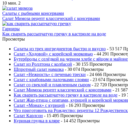
10 мин.
2
Салаты с рыбными консервами
Салат Мимоза рецепт классический с консервами
Гарниры
Как сварить рассыпчатую гречку в кастрюле на воде
Просмотры
Салаты из трех ингредиентов быстро и вкусно
- 53 517 П
Салат «Ходовой» с корейской морковью
- 44 291 Просмо
Бутерброды с селёдкой на черном хлебе с яйцом и майон
Салат из Роллтона с колбасой
- 30 155 Просмотры
Шпротный салат намазка
- 30 074 Просмотры
Салат «Нежность» с печенью трески
- 24 666 Просмотры
Салат с крабовыми палочками слоями
- 23 674 Просмотр
Салат со свеклой и плавленным сыром
- 22 720 Просмот
Салат Мимоза рецепт классический с консервами
- 21 58
Как сварить рассыпчатую гречку в кастрюле на воде
- 19
Салат Жар-птица с опятами, курицей и корейской морков
Салат «Монах» с курицей
- 16 293 Просмотры
Что приготовить на Рождество: рецепты 12 Рождественск
Салат Карлсон
- 15 495 Просмотры
Куриная грудка в кляре
- 14 452 Просмотры