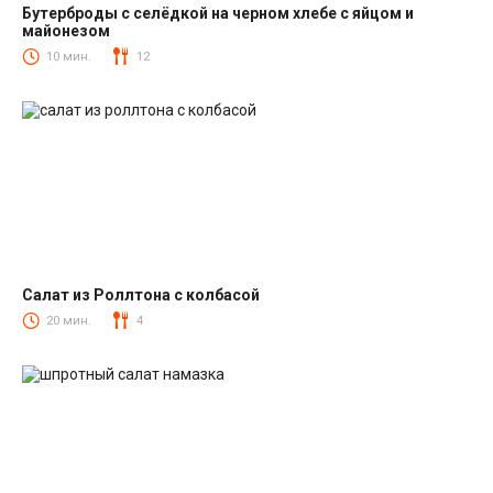
Бутерброды с селёдкой на черном хлебе с яйцом и
майонезом
Закуски
10 мин.
12
Салат из Роллтона с колбасой
Салаты с колбасой
20 мин.
4