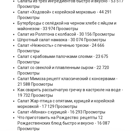
Салаты из трех ингредиентов быстро и вкусно
- 53 517
Просмотры
Салат «Ходовой» с корейской морковью
- 44 291
Просмотры
Бутерброды с селёдкой на черном хлебе с яйцом и
майонезом
- 33 974 Просмотры
Салат из Роллтона с колбасой
- 30 156 Просмотры
Шпротный салат намазка
- 30 074 Просмотры
Салат «Нежность» с печенью трески
- 24 666
Просмотры
Салат с крабовыми палочками слоями
- 23 675
Просмотры
Салат со свеклой и плавленным сыром
- 22 720
Просмотры
Салат Мимоза рецепт классический с консервами
-
21 588 Просмотры
Как сварить рассыпчатую гречку в кастрюле на воде
-
19 732 Просмотры
Салат Жар-птица с опятами, курицей и корейской
морковкой
- 17 129 Просмотры
Салат «Монах» с курицей
- 16 293 Просмотры
Что приготовить на Рождество: рецепты 12
Рождественских блюд быстро и вкусно
- 16 087
Просмотры