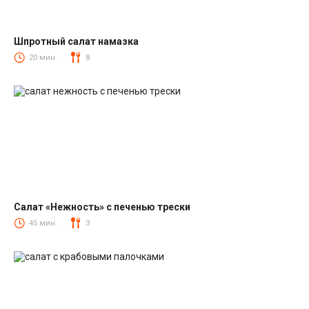
Шпротный салат намазка
Салаты со шпротами
20 мин.
8
Салат «Нежность» с печенью трески
Салаты из печени трески
45 мин.
3