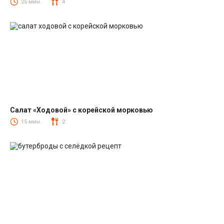
Салаты
25 мин.
4
Салат «Ходовой» с корейской морковью
Салаты с корейской морковкой
15 мин.
2