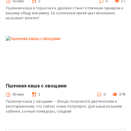
50 мин.
2
0
27
Пшённая каша в горшочке в духовке станет отличным гарниром к
вашему обеду или ужину. Её солнечный яркий цвет мгновенно
вызывает аппетит!
Пшенная каша с овощами
Вторые Блюда
40 мин.
2
0
378
Пшенная каша с овощами — блюдо получается диетическим и
вегетарианским, что сейчас очень популярно. Для каши возьмём
кабачки, сочные помидоры, сладкий