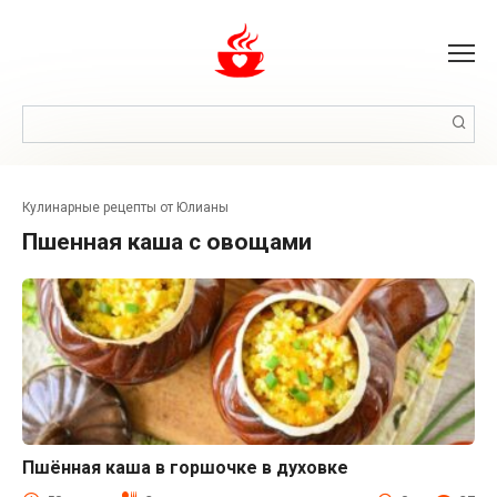
Перейти
к
контенту
Поиск:
Кулинарные рецепты от Юлианы
пшенная каша с овощами
Пшённая каша в горшочке в духовке
Вторые Блюда