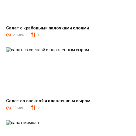
Салат с крабовыми палочками слоями
Салаты с крабовыми палочками
20 мин.
4
Салат со свеклой и плавленным сыром
Салаты со свеклой
10 мин.
2