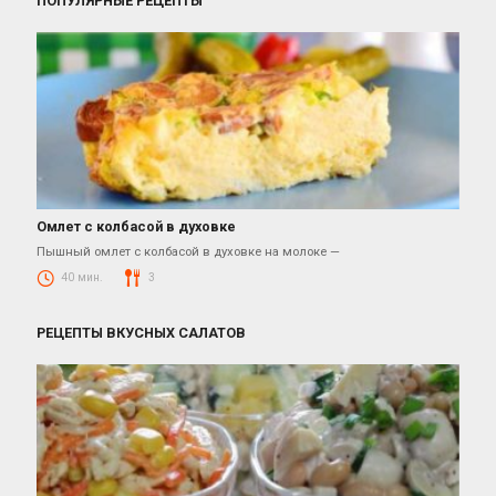
ПОПУЛЯРНЫЕ РЕЦЕПТЫ
Омлет с колбасой в духовке
Рецепты Завтраков
Пышный омлет с колбасой в духовке на молоке —
40 мин.
3
РЕЦЕПТЫ ВКУСНЫХ САЛАТОВ