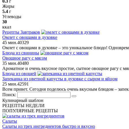
0.3
г
Жиры
5.4
г
Углеводы
30
ккал
Рецепты Завтраков
Омлет с овощами в духовке
45 мин.
4
0
329
Омлет с овощами в духовке – это уникальное блюдо! Одноврем
Блюда из свинины
Овощное рагу с мясом
35 мин.
4
0
480
Ароматное и очень вкусное простое, сытное овощное рагу с мя
Блюда из овощей
Запеканка из цветной капусты в духовке с сыром и яйцом
25 мин.
4
2
591
Всем привет. Сегодня поделюсь очень вкусным блюдом – запека
Поиск:
Кулинарный шаблон
РЕЦЕПТЫ НЕДЕЛИ
ПОПУЛЯРНЫЕ РЕЦЕПТЫ
Салаты
Салаты из трех ингредиентов быстро и вкусно