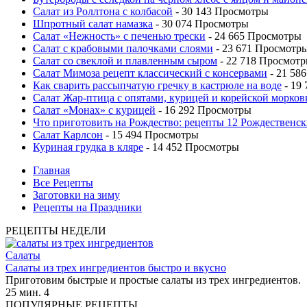
Салат из Роллтона с колбасой
- 30 143 Просмотры
Шпротный салат намазка
- 30 074 Просмотры
Салат «Нежность» с печенью трески
- 24 665 Просмотры
Салат с крабовыми палочками слоями
- 23 671 Просмотр
Салат со свеклой и плавленным сыром
- 22 718 Просмот
Салат Мимоза рецепт классический с консервами
- 21 58
Как сварить рассыпчатую гречку в кастрюле на воде
- 19
Салат Жар-птица с опятами, курицей и корейской морков
Салат «Монах» с курицей
- 16 292 Просмотры
Что приготовить на Рождество: рецепты 12 Рождественск
Салат Карлсон
- 15 494 Просмотры
Куриная грудка в кляре
- 14 452 Просмотры
Главная
Все Рецепты
Заготовки на зиму
Рецепты на Праздники
РЕЦЕПТЫ НЕДЕЛИ
Салаты
Салаты из трех ингредиентов быстро и вкусно
Приготовим быстрые и простые салаты из трех ингредиентов.
25 мин.
4
ПОПУЛЯРНЫЕ РЕЦЕПТЫ