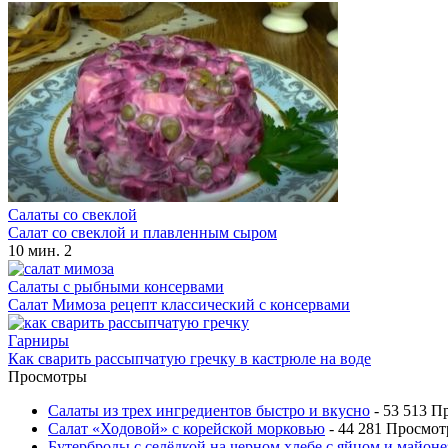
Салаты со свеклой
Салат со свеклой и плавленным сыром
10 мин.
2
Салаты с рыбными консервами
Салат Мимоза рецепт классический с консервами
Гарниры
Как сварить рассыпчатую гречку в кастрюле на воде
Просмотры
Салаты из трех ингредиентов быстро и вкусно
- 53 513 П
Салат «Ходовой» с корейской морковью
- 44 281 Просмо
Бутерброды с селёдкой на черном хлебе с яйцом и майон