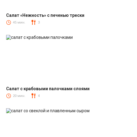
Салат «Нежность» с печенью трески
Салаты из печени трески
45 мин.
3
Салат с крабовыми палочками слоями
Салаты с крабовыми палочками
20 мин.
4