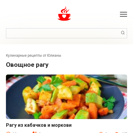
Перейти
к
контенту
Поиск:
Кулинарные рецепты от Юлианы
овощное рагу
Рагу из кабачков и моркови
Блюда из овощей