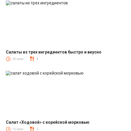
Салаты из трех ингредиентов быстро и вкусно
Салаты
25 мин.
4
Салат «Ходовой» с корейской морковью
Салаты с корейской морковкой
15 мин.
2