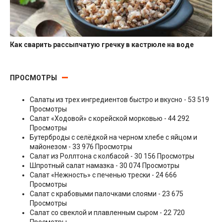
Как сварить рассыпчатую гречку в кастрюле на воде
Гарниры
ПРОСМОТРЫ
Салаты из трех ингредиентов быстро и вкусно
- 53 519
Просмотры
Салат «Ходовой» с корейской морковью
- 44 292
Просмотры
Бутерброды с селёдкой на черном хлебе с яйцом и
майонезом
- 33 976 Просмотры
Салат из Роллтона с колбасой
- 30 156 Просмотры
Шпротный салат намазка
- 30 074 Просмотры
Салат «Нежность» с печенью трески
- 24 666
Просмотры
Салат с крабовыми палочками слоями
- 23 675
Просмотры
Салат со свеклой и плавленным сыром
- 22 720