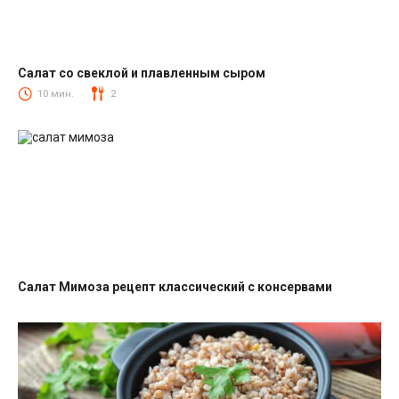
Салат со свеклой и плавленным сыром
Салаты со свеклой
10 мин.
2
Салат Мимоза рецепт классический с консервами
Салаты с рыбными консервами