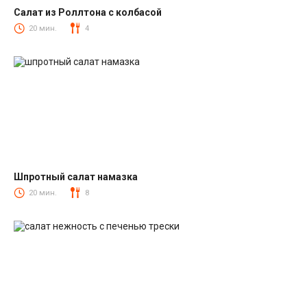
Салат из Роллтона с колбасой
Салаты с колбасой
20 мин.
4
Шпротный салат намазка
Салаты со шпротами
20 мин.
8