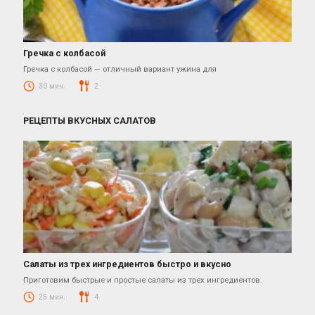
Гречка с колбасой
Вторые Блюда
Гречка с колбасой — отличный вариант ужина для
30 мин.
2
РЕЦЕПТЫ ВКУСНЫХ САЛАТОВ
Салаты из трех ингредиентов быстро и вкусно
Салаты
Приготовим быстрые и простые салаты из трех ингредиентов.
25 мин.
4