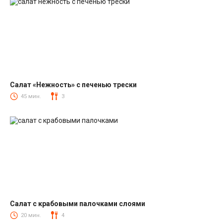
Салат «Нежность» с печенью трески
Салаты из печени трески
45 мин.
3
Салат с крабовыми палочками слоями
Салаты с крабовыми палочками
20 мин.
4