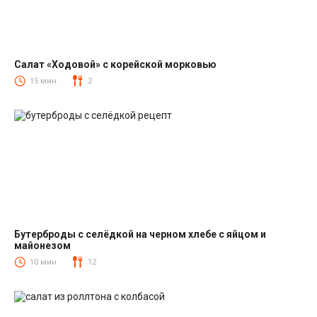
Салат «Ходовой» с корейской морковью
Салаты с корейской морковкой
15 мин.
2
Бутерброды с селёдкой на черном хлебе с яйцом и
майонезом
Закуски
10 мин.
12