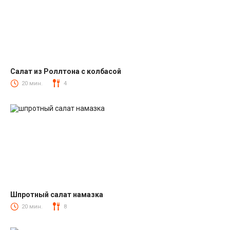
Салат из Роллтона с колбасой
Салаты с колбасой
20 мин.
4
Шпротный салат намазка
Салаты со шпротами
20 мин.
8