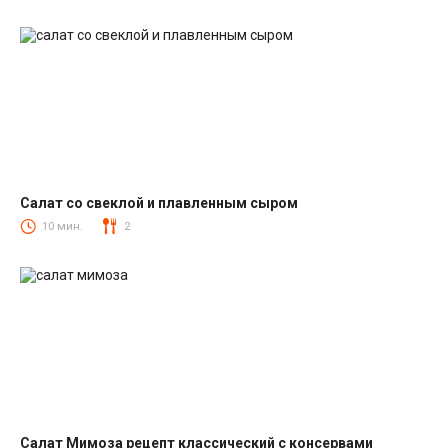
Салат со свеклой и плавленным сыром
Салаты со свеклой
10 мин.
2
Салат Мимоза рецепт классический с консервами