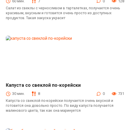
60 мин.
7
0
128
Салат из свеклы с черносливом в тарталетках, получается очень
красивым, вкусным и готовится очень просто из доступных
продуктов. Такая закуска украсит
Капуста со свеклой по-корейски
Закуски
30 мин.
8
0
731
Капуста со свеклой по-корейски получается очень вкусной и
готовится она довольно просто. По виду капуста получается
малинового цвета, так как она маринуется