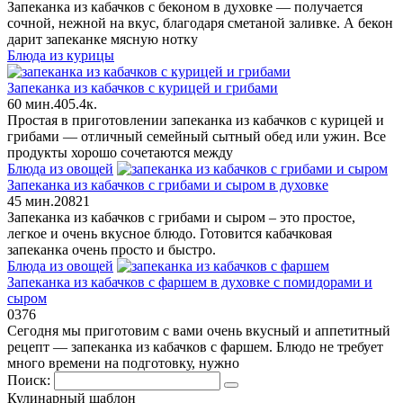
Запеканка из кабачков с беконом в духовке — получается
сочной, нежной на вкус, благодаря сметаной заливке. А бекон
дарит запеканке мясную нотку
Блюда из курицы
Запеканка из кабачков с курицей и грибами
60 мин.
4
0
5.4к.
Простая в приготовлении запеканка из кабачков с курицей и
грибами — отличный семейный сытный обед или ужин. Все
продукты хорошо сочетаются между
Блюда из овощей
Запеканка из кабачков с грибами и сыром в духовке
45 мин.
2
0
821
Запеканка из кабачков с грибами и сыром – это простое,
легкое и очень вкусное блюдо. Готовится кабачковая
запеканка очень просто и быстро.
Блюда из овощей
Запеканка из кабачков с фаршем в духовке с помидорами и
сыром
0
376
Сегодня мы приготовим с вами очень вкусный и аппетитный
рецепт — запеканка из кабачков с фаршем. Блюдо не требует
много времени на подготовку, нужно
Поиск:
Кулинарный шаблон