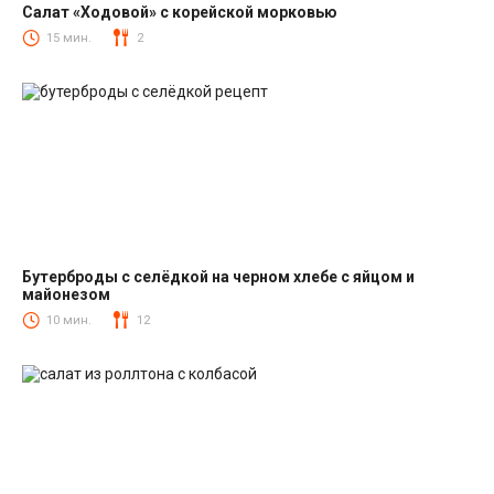
Салат «Ходовой» с корейской морковью
Салаты с корейской морковкой
15 мин.
2
Бутерброды с селёдкой на черном хлебе с яйцом и
майонезом
Закуски
10 мин.
12