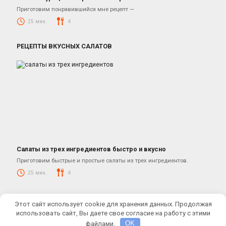
Салаты с корейской морковкой
Приготовим понравившийся мне рецепт —
25 мин.
4
РЕЦЕПТЫ ВКУСНЫХ САЛАТОВ
Салаты из трех ингредиентов быстро и вкусно
Салаты
Приготовим быстрые и простые салаты из трех ингредиентов.
25 мин.
4
© 2026 КУЛИНАРНЫЕ РЕЦЕПТЫ ОТ ЮЛИАНЫ
Этот сайт использует cookie для хранения данных. Продолжая
Купить кулинарную тему:
Cook It
использовать сайт, Вы даете свое согласие на работу с этими
файлами.
OK