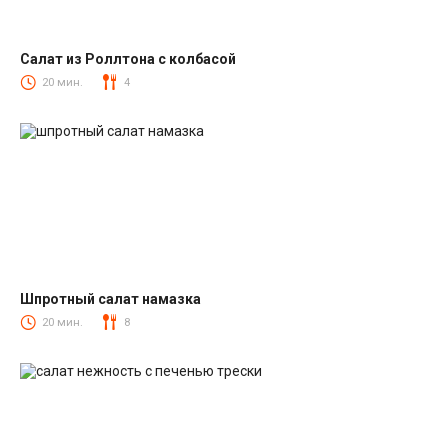
Салат из Роллтона с колбасой
Салаты с колбасой
20 мин.
4
Шпротный салат намазка
Салаты со шпротами
20 мин.
8