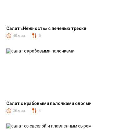
Салат «Нежность» с печенью трески
Салаты из печени трески
45 мин.
3
Салат с крабовыми палочками слоями
Салаты с крабовыми палочками
20 мин.
4