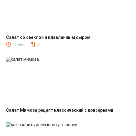
Салат со свеклой и плавленным сыром
Салаты со свеклой
10 мин.
2
Салат Мимоза рецепт классический с консервами
Салаты с рыбными консервами