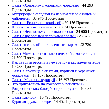
Просмотры
Салат «Ходовой» с корейской морковью
- 44 293
Просмотры
Бутерброды с селёдкой на черном хлебе с яйцом и
майонезом
- 33 976 Просмотры
Салат из Роллтона с колбасой
- 30 156 Просмотры
Шпротный салат намазка
- 30 074 Просмотры
Салат «Нежность» с печенью трески
- 24 666 Просмотры
Салат с крабовыми палочками слоями
- 23 675
Просмотры
Салат со свеклой и плавленным сыром
- 22 720
Просмотры
Салат Мимоза рецепт классический с консервами
-
21 590 Просмотры
Как сварить рассыпчатую гречку в кастрюле на воде
-
19 733 Просмотры
Салат Жар-птица с опятами, курицей и корейской
морковкой
- 17 137 Просмотры
Салат «Монах» с курицей
- 16 293 Просмотры
Что приготовить на Рождество: рецепты 12
Рождественских блюд быстро и вкусно
- 16 087
Просмотры
Салат Карлсон
- 15 495 Просмотры
Куриная грудка в кляре
- 14 452 Просмотры