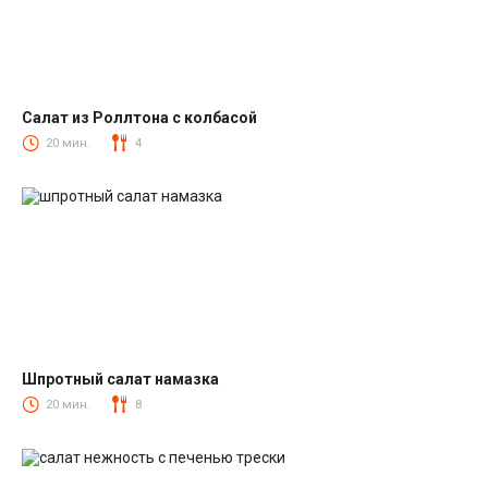
Салат из Роллтона с колбасой
Салаты с колбасой
20 мин.
4
Шпротный салат намазка
Салаты со шпротами
20 мин.
8