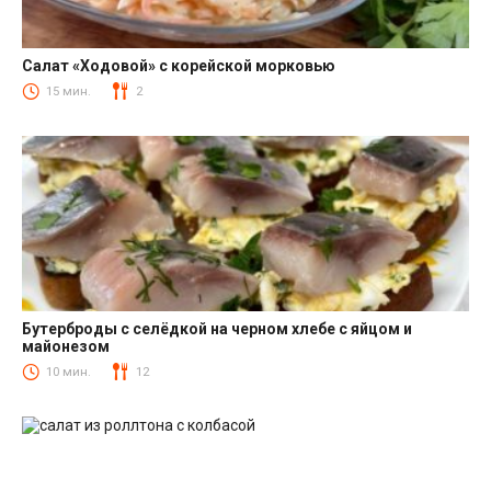
Салат «Ходовой» с корейской морковью
Салаты с корейской морковкой
15 мин.
2
Бутерброды с селёдкой на черном хлебе с яйцом и
майонезом
Закуски
10 мин.
12