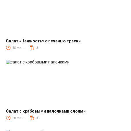
Салат «Нежность» с печенью трески
Салаты из печени трески
45 мин.
3
Салат с крабовыми палочками слоями
Салаты с крабовыми палочками
20 мин.
4