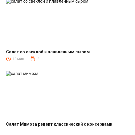
Салат со свеклой и плавленным сыром
Салаты со свеклой
10 мин.
2
Салат Мимоза рецепт классический с консервами
Салаты с рыбными консервами