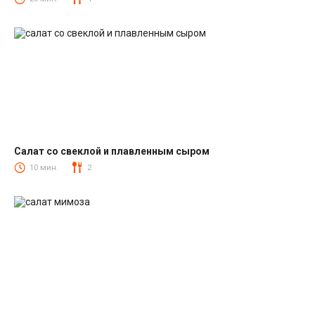
Салат со свеклой и плавленным сыром
Салаты со свеклой
10 мин.
2