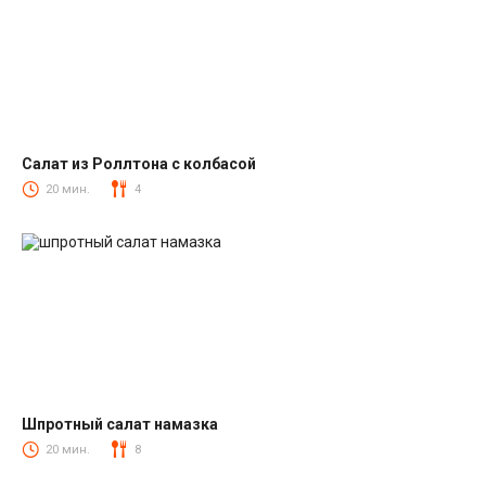
Салат из Роллтона с колбасой
Салаты с колбасой
20 мин.
4
Шпротный салат намазка
Салаты со шпротами
20 мин.
8