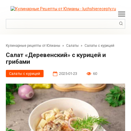
Перейти
к
контенту
Поиск:
Кулинарные рецепты от Юлианы
»
Салаты
»
Салаты с курицей
Салат «Деревенский» с курицей и
грибами
Салаты с курицей
2025-01-23
60