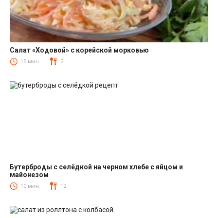
Салат «Ходовой» с корейской морковью
Салаты с корейской морковкой
15 мин.
2
Бутерброды с селёдкой на черном хлебе с яйцом и
майонезом
Закуски
10 мин.
12