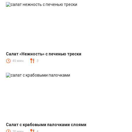
Салат «Нежность» с печенью трески
Салаты из печени трески
45 мин.
3
Салат с крабовыми палочками слоями
Салаты с крабовыми палочками
20 мин.
4