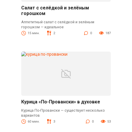
Салат с селёдкой и зелёным
горошком
Аппетитный салат с селёдкой и зелёным
горошком — идеальное
15 мин.
2
0
187
Курица «По-Провански» в духовке
Курица По-Провански — существует несколько
вариантов
60 мин.
3
0
53