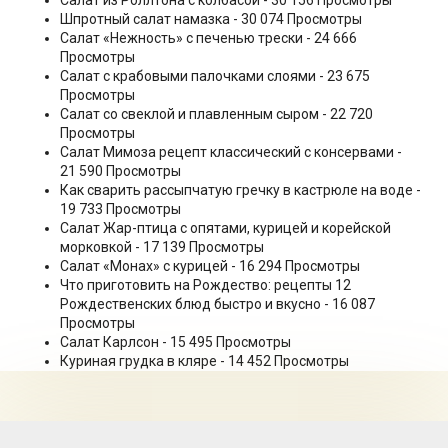
Салат из Роллтона с колбасой
- 30 156 Просмотры
Шпротный салат намазка
- 30 074 Просмотры
Салат «Нежность» с печенью трески
- 24 666
Просмотры
Салат с крабовыми палочками слоями
- 23 675
Просмотры
Салат со свеклой и плавленным сыром
- 22 720
Просмотры
Салат Мимоза рецепт классический с консервами
-
21 590 Просмотры
Как сварить рассыпчатую гречку в кастрюле на воде
-
19 733 Просмотры
Салат Жар-птица с опятами, курицей и корейской
морковкой
- 17 139 Просмотры
Салат «Монах» с курицей
- 16 294 Просмотры
Что приготовить на Рождество: рецепты 12
Рождественских блюд быстро и вкусно
- 16 087
Просмотры
Салат Карлсон
- 15 495 Просмотры
Куриная грудка в кляре
- 14 452 Просмотры