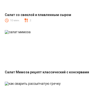
Салат со свеклой и плавленным сыром
Салаты со свеклой
10 мин.
2
Салат Мимоза рецепт классический с консервами
Салаты с рыбными консервами