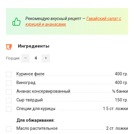
Рекомендую вкусный рецепт —
Гавайский салат с
курицей и ананасами
.
Ингредиенты
–
+
Порции:
Куриное филе
400
гр.
Виноград
400
гр.
Ананас консервированный
½
банки
Сыр твёрдый
150
гр.
Специи для курицы
1.5
ст. ложки
Для обжаривания:
Масло растительное
2
ст. ложки