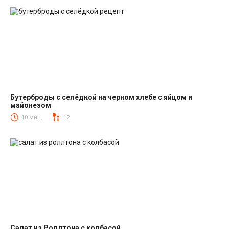
Бутерброды с селёдкой на черном хлебе с яйцом и
майонезом
Закуски
10 мин.
12
Салат из Роллтона с колбасой