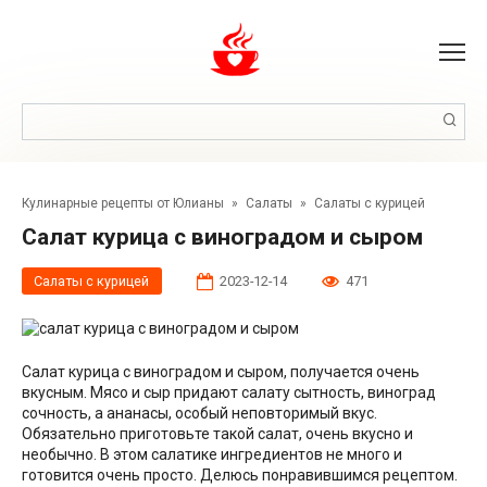
Перейти
к
контенту
Поиск:
Кулинарные рецепты от Юлианы
»
Салаты
»
Салаты с курицей
Салат курица с виноградом и сыром
Салаты с курицей
2023-12-14
471
Салат курица с виноградом и сыром, получается очень
вкусным. Мясо и сыр придают салату сытность, виноград
сочность, а ананасы, особый неповторимый вкус.
Обязательно приготовьте такой салат, очень вкусно и
необычно. В этом салатике ингредиентов не много и
готовится очень просто. Делюсь понравившимся рецептом.