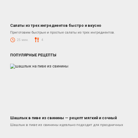
Салаты из трех ингредиентов быстро и вкусно
Салаты
Приготовим быстрые и простые салаты из трех ингредиентов.
25 мин.
4
ПОПУЛЯРНЫЕ РЕЦЕПТЫ
Шашлык в пиве из свинины — рецепт мягкий и сочный
Блюда из свинины
Шашлык в пиве из свинины идеально подходит для праздничных