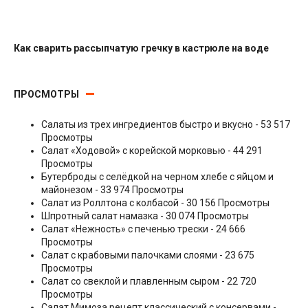
Как сварить рассыпчатую гречку в кастрюле на воде
Гарниры
ПРОСМОТРЫ
Салаты из трех ингредиентов быстро и вкусно
- 53 517
Просмотры
Салат «Ходовой» с корейской морковью
- 44 291
Просмотры
Бутерброды с селёдкой на черном хлебе с яйцом и
майонезом
- 33 974 Просмотры
Салат из Роллтона с колбасой
- 30 156 Просмотры
Шпротный салат намазка
- 30 074 Просмотры
Салат «Нежность» с печенью трески
- 24 666
Просмотры
Салат с крабовыми палочками слоями
- 23 675
Просмотры
Салат со свеклой и плавленным сыром
- 22 720
Просмотры
Салат Мимоза рецепт классический с консервами
-