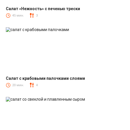
Салат «Нежность» с печенью трески
Салаты из печени трески
45 мин.
3
Салат с крабовыми палочками слоями
Салаты с крабовыми палочками
20 мин.
4