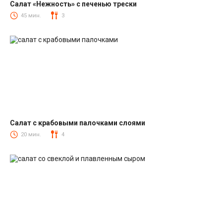
Салат «Нежность» с печенью трески
Салаты из печени трески
45 мин.
3
Салат с крабовыми палочками слоями
Салаты с крабовыми палочками
20 мин.
4