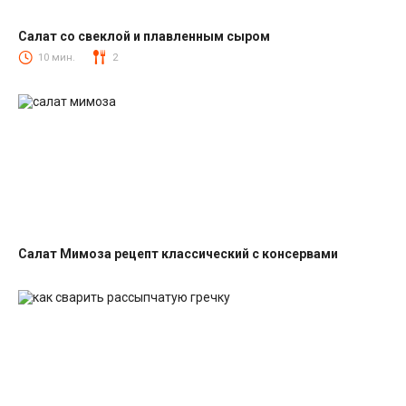
Салат со свеклой и плавленным сыром
Салаты со свеклой
10 мин.
2
Салат Мимоза рецепт классический с консервами
Салаты с рыбными консервами