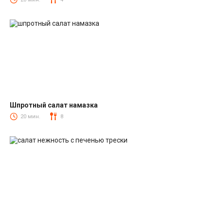
Шпротный салат намазка
Салаты со шпротами
20 мин.
8