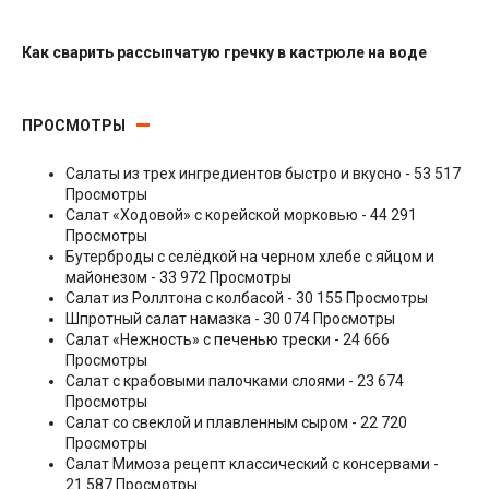
Как сварить рассыпчатую гречку в кастрюле на воде
Гарниры
ПРОСМОТРЫ
Салаты из трех ингредиентов быстро и вкусно
- 53 517
Просмотры
Салат «Ходовой» с корейской морковью
- 44 291
Просмотры
Бутерброды с селёдкой на черном хлебе с яйцом и
майонезом
- 33 972 Просмотры
Салат из Роллтона с колбасой
- 30 155 Просмотры
Шпротный салат намазка
- 30 074 Просмотры
Салат «Нежность» с печенью трески
- 24 666
Просмотры
Салат с крабовыми палочками слоями
- 23 674
Просмотры
Салат со свеклой и плавленным сыром
- 22 720
Просмотры
Салат Мимоза рецепт классический с консервами
-
21 587 Просмотры