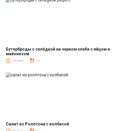
Бутерброды с селёдкой на черном хлебе с яйцом и
майонезом
Закуски
10 мин.
12
Салат из Роллтона с колбасой
Салаты с колбасой
20 мин.
4