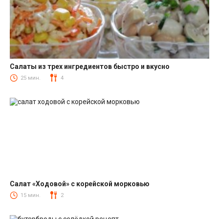
Салаты из трех ингредиентов быстро и вкусно
Салаты
25 мин.
4
Салат «Ходовой» с корейской морковью
Салаты с корейской морковкой
15 мин.
2