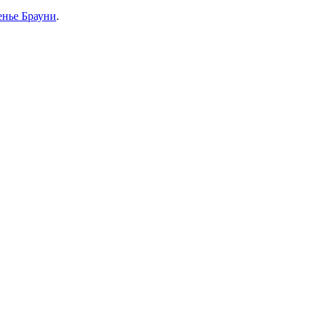
енье Брауни
.