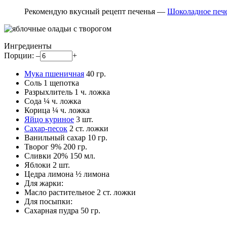
Рекомендую вкусный рецепт печенья —
Шоколадное печ
Ингредиенты
Порции:
–
+
Мука пшеничная
40
гр.
Соль
1
щепотка
Разрыхлитель
1
ч. ложка
Сода
¼
ч. ложка
Корица
¼
ч. ложка
Яйцо куриное
3
шт.
Сахар-песок
2
ст. ложки
Ванильный сахар
10
гр.
Творог 9%
200
гр.
Сливки 20%
150
мл.
Яблоки
2
шт.
Цедра лимона
½
лимона
Для жарки:
Масло растительное
2
ст. ложки
Для посыпки:
Cахарная пудра
50
гр.