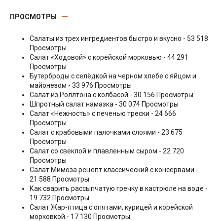
ПРОСМОТРЫ
Салаты из трех ингредиентов быстро и вкусно
- 53 518
Просмотры
Салат «Ходовой» с корейской морковью
- 44 291
Просмотры
Бутерброды с селёдкой на черном хлебе с яйцом и
майонезом
- 33 976 Просмотры
Салат из Роллтона с колбасой
- 30 156 Просмотры
Шпротный салат намазка
- 30 074 Просмотры
Салат «Нежность» с печенью трески
- 24 666
Просмотры
Салат с крабовыми палочками слоями
- 23 675
Просмотры
Салат со свеклой и плавленным сыром
- 22 720
Просмотры
Салат Мимоза рецепт классический с консервами
-
21 588 Просмотры
Как сварить рассыпчатую гречку в кастрюле на воде
-
19 732 Просмотры
Салат Жар-птица с опятами, курицей и корейской
морковкой
- 17 130 Просмотры