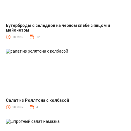
Бутерброды с селёдкой на черном хлебе с яйцом и
майонезом
Закуски
10 мин.
12
Салат из Роллтона с колбасой
Салаты с колбасой
20 мин.
4