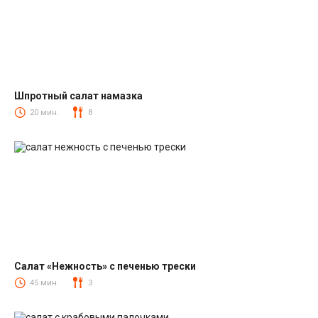
Шпротный салат намазка
Салаты со шпротами
20 мин.
8
Салат «Нежность» с печенью трески
Салаты из печени трески
45 мин.
3