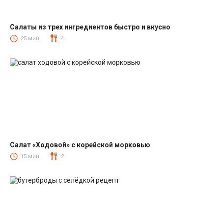
Салаты из трех ингредиентов быстро и вкусно
Салаты
25 мин.
4
Салат «Ходовой» с корейской морковью
Салаты с корейской морковкой
15 мин.
2