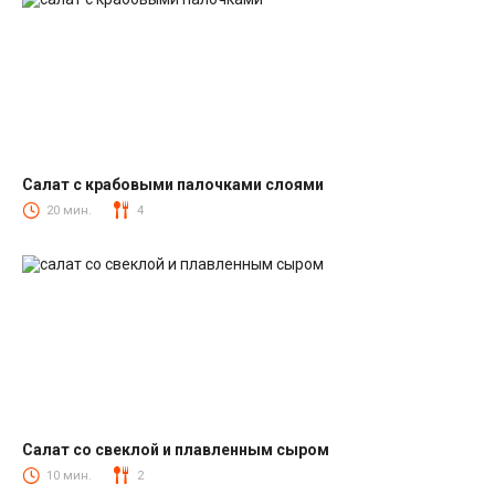
Салат с крабовыми палочками слоями
Салаты с крабовыми палочками
20 мин.
4
Салат со свеклой и плавленным сыром
Салаты со свеклой
10 мин.
2