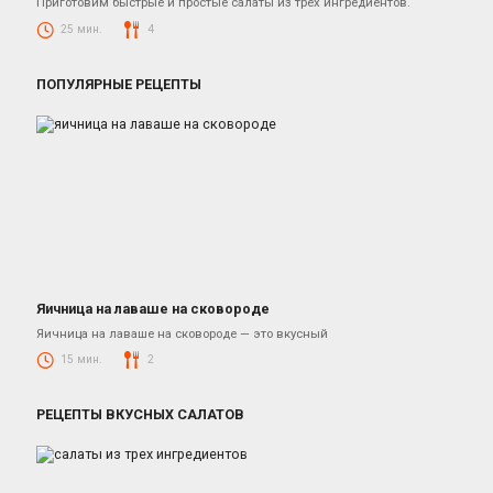
Приготовим быстрые и простые салаты из трех ингредиентов.
25 мин.
4
ПОПУЛЯРНЫЕ РЕЦЕПТЫ
Яичница на лаваше на сковороде
Рецепты Завтраков
Яичница на лаваше на сковороде — это вкусный
15 мин.
2
РЕЦЕПТЫ ВКУСНЫХ САЛАТОВ