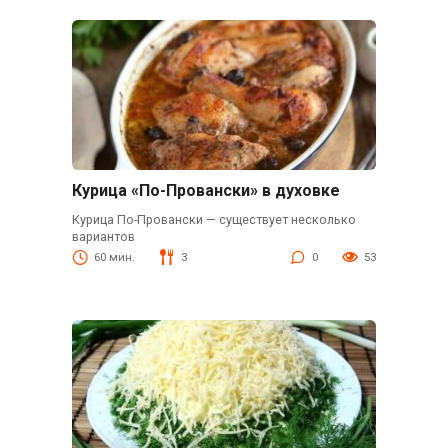
Курица «По-Провански» в духовке
Курица По-Провански — существует несколько
вариантов
60 мин.
3
0
53