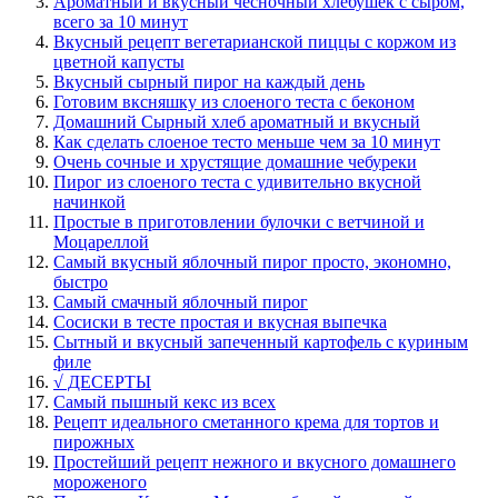
Ароматный и вкусный чесночный хлебушек с сыром,
всего за 10 минут
Вкусный рецепт вегетарианской пиццы с коржом из
цветной капусты
Вкусный сырный пирог на каждый день
Готовим вксняшку из слоеного теста с беконом
Домашний Сырный хлеб ароматный и вкусный
Как сделать слоеное тесто меньше чем за 10 минут
Очень сочные и хрустящие домашние чебуреки
Пирог из слоеного теста с удивительно вкусной
начинкой
Простые в приготовлении булочки с ветчиной и
Моцареллой
Самый вкусный яблочный пирог просто, экономно,
быстро
Самый смачный яблочный пирог
Сосиски в тесте простая и вкусная выпечка
Сытный и вкусный запеченный картофель с куриным
филе
√ ДЕСЕРТЫ
Самый пышный кекс из всех
Рецепт идеального сметанного крема для тортов и
пирожных
Простейший рецепт нежного и вкусного домашнего
мороженого