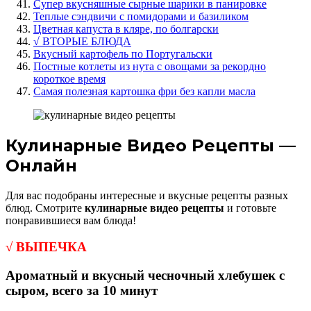
Супер вкусняшные сырные шарики в панировке
Теплые сэндвичи с помидорами и базиликом
Цветная капуста в кляре, по болгарски
√ ВТОРЫЕ БЛЮДА
Вкусный картофель по Португальски
Постные котлеты из нута с овощами за рекордно
короткое время
Самая полезная картошка фри без капли масла
Кулинарные Видео Рецепты —
Онлайн
Для вас подобраны интересные и вкусные рецепты разных
блюд. Смотрите
кулинарные видео рецепты
и готовьте
понравившиеся вам блюда!
√
ВЫПЕЧКА
Ароматный и вкусный чесночный хлебушек с
сыром, всего за 10 минут