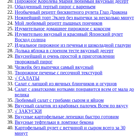
Пирожное Королева Мария любимый вкусный десерт
Обалденный тертый пирог с вареньем
Необычный рецепт бисквитного рулета Глаз Дракона
Нежнейший торт Эклер без выпечки за несколько минут
Мой любимый рецепт пышных пончиков
Изумительное домашнее пирожное с кокосом
Изумительно вкусный и красивый Японский рулет
Восход солнца
Идеальное пирожное из печенья и шоколадной глазури
Долька яблока в слоеном тесте вкусный десерт
Вкуснейший и очень простой в приготовлении
творожный пирог
Чизкейк без выпечки самый вкусный
Творожное печенье с песочной текстурой
√ САЛАТЫ
Салат с лапшой из яичных блинчиков и огурцов
Салат с азиатскими нотками понравится всем от мала до
велика
Любимый салат с грибами сыром и яйцом
Вкусный салатик из крабовых палочек Всем по вкусу
√ ЗАКУСКИ
Вкусные картофельные лепешки быстро готовим
Вкусные тефтельки в ломтике бекона
Картофельный рулет с ветчиной и сыром всего за 30
минут