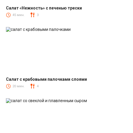
Салат «Нежность» с печенью трески
Салаты из печени трески
45 мин.
3
Салат с крабовыми палочками слоями
Салаты с крабовыми палочками
20 мин.
4