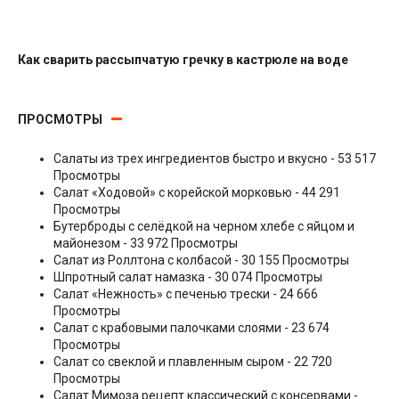
Как сварить рассыпчатую гречку в кастрюле на воде
Гарниры
ПРОСМОТРЫ
Салаты из трех ингредиентов быстро и вкусно
- 53 517
Просмотры
Салат «Ходовой» с корейской морковью
- 44 291
Просмотры
Бутерброды с селёдкой на черном хлебе с яйцом и
майонезом
- 33 972 Просмотры
Салат из Роллтона с колбасой
- 30 155 Просмотры
Шпротный салат намазка
- 30 074 Просмотры
Салат «Нежность» с печенью трески
- 24 666
Просмотры
Салат с крабовыми палочками слоями
- 23 674
Просмотры
Салат со свеклой и плавленным сыром
- 22 720
Просмотры
Салат Мимоза рецепт классический с консервами
-