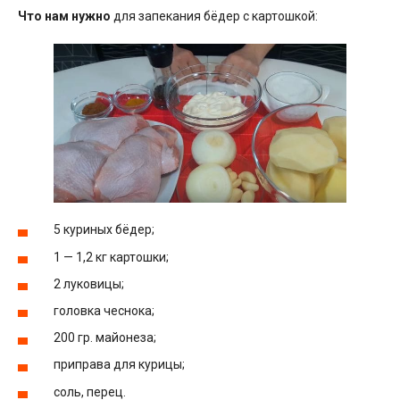
Что нам нужно
для запекания бёдер с картошкой:
5 куриных бёдер;
1 — 1,2 кг картошки;
2 луковицы;
головка чеснока;
200 гр. майонеза;
приправа для курицы;
соль, перец.