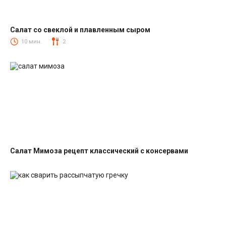
Салат со свеклой и плавленным сыром
Салаты со свеклой
10 мин.
2
Салат Мимоза рецепт классический с консервами
Салаты с рыбными консервами