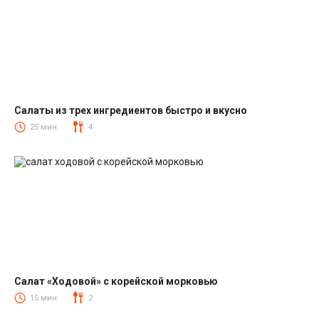
Салаты из трех ингредиентов быстро и вкусно
Салаты
25 мин.
4
Салат «Ходовой» с корейской морковью
Салаты с корейской морковкой
15 мин.
2