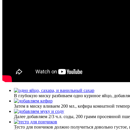
В глубокую миску разбиваем одно куриное яйцо, добавля
Затем в миску вливаем 200 мл., кефира комнатной темпер
Далее добавляем 2/3 ч.л. соды, 200 грамм просеянной п
Тесто для пончиков должно получиться довольно густое, 