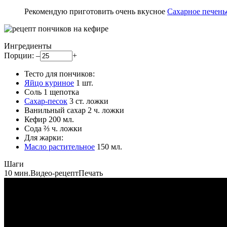
Рекомендую приготовить очень вкусное
Сахарное печень
Ингредиенты
Порции:
–
+
Тесто для пончиков:
Яйцо куриное
1
шт.
Соль
1
щепотка
Сахар-песок
3
ст. ложки
Ванильный сахар
2
ч. ложки
Кефир
200
мл.
Сода
⅔
ч. ложки
Для жарки:
Масло растительное
150
мл.
Шаги
10 мин.
Видео-рецепт
Печать