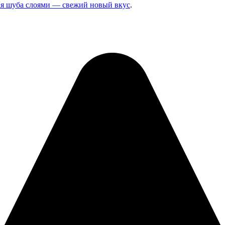
ая шуба слоями — свежий новый вкус
.