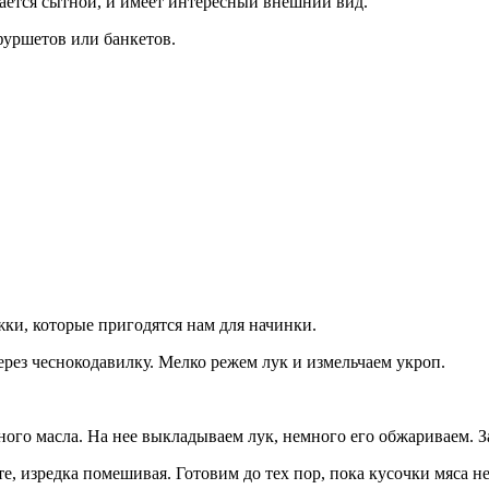
чается сытной, и имеет интересный внешний вид.
фуршетов или банкетов.
и, которые пригодятся нам для начинки.
рез чеснокодавилку. Мелко режем лук и измельчаем укроп.
ого масла. На нее выкладываем лук, немного его обжариваем. З
е, изредка помешивая. Готовим до тех пор, пока кусочки мяса н