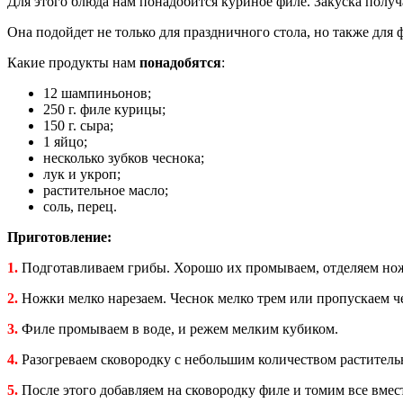
Для этого блюда нам понадобится куриное филе. Закуска полу
Она подойдет не только для праздничного стола, но также для 
Какие продукты нам
понадобятся
:
12 шампиньонов;
250 г. филе курицы;
150 г. сыра;
1 яйцо;
несколько зубков чеснока;
лук и укроп;
растительное масло;
соль, перец.
Приготовление:
1.
Подготавливаем грибы. Хорошо их промываем, отделяем ножк
2.
Ножки мелко нарезаем. Чеснок мелко трем или пропускаем че
3.
Филе промываем в воде, и режем мелким кубиком.
4.
Разогреваем сковородку с небольшим количеством растительн
5.
После этого добавляем на сковородку филе и томим все вмест