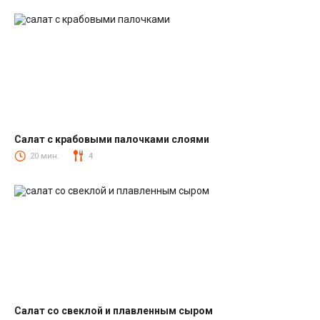
Салат с крабовыми палочками слоями
Салаты с крабовыми палочками
20 мин.
4
Салат со свеклой и плавленным сыром