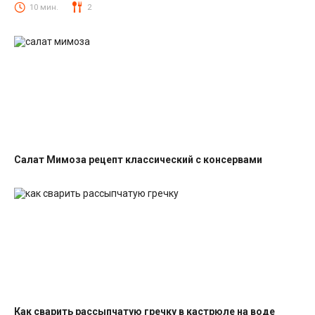
Салаты со свеклой
10 мин.
2
Салат Мимоза рецепт классический с консервами
Салаты с рыбными консервами
Как сварить рассыпчатую гречку в кастрюле на воде