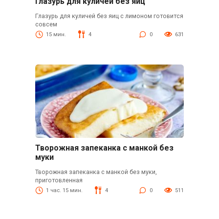
Глазурь для куличей без яиц
Глазурь для куличей без яиц с лимоном готовится
совсем
15 мин.
4
0
631
Творожная запеканка с манкой без
муки
Творожная запеканка с манкой без муки,
приготовленная
1 час. 15 мин.
4
0
511