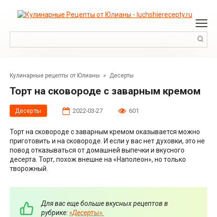
Перейти
к
контенту
Поиск:
Кулинарные рецепты от Юлианы
»
Десерты
Торт на сковороде с заварным кремом
Десерты
2022-03-27
601
Торт на сковороде с заварным кремом оказывается можно
приготовить и на сковороде. И если у вас нет духовки, это не
повод отказываться от домашней выпечки и вкусного
десерта. Торт, похож внешне на «Наполеон», но только
творожный.
Для вас еще больше вкусных рецептов в
рубрике:
«Десерты».