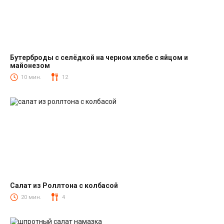
Бутерброды с селёдкой на черном хлебе с яйцом и
майонезом
Закуски
10 мин.
12
Салат из Роллтона с колбасой
Салаты с колбасой
20 мин.
4