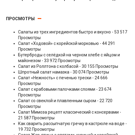
Гарниры
ПРОСМОТРЫ
Салаты из трех ингредиентов быстро и вкусно
- 53 517
Просмотры
Салат «Ходовой» с корейской морковью
- 44 291
Просмотры
Бутерброды с селёдкой на черном хлебе с яйцом и
майонезом
- 33 972 Просмотры
Салат из Роллтона с колбасой
- 30 155 Просмотры
Шпротный салат намазка
- 30 074 Просмотры
Салат «Нежность» с печенью трески
- 24 666
Просмотры
Салат с крабовыми палочками слоями
- 23 674
Просмотры
Салат со свеклой и плавленным сыром
- 22 720
Просмотры
Салат Мимоза рецепт классический с консервами
-
21 587 Просмотры
Как сварить рассыпчатую гречку в кастрюле на воде
-
19 732 Просмотры
Салат Жар-птица с опятами, курицей и корейской