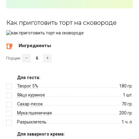
Как приготовить торт на сковороде
Ингредиенты
–
+
Порции:
Для теста:
Творог 5%
180
гр.
Яйцо куриное
1
шт.
Сахар-песок
70
гр.
Мука пшеничная
200
гр.
Разрыхлитель
1
ч. л.
Для заварного крема: