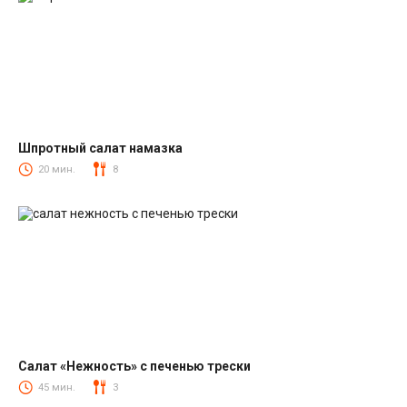
Шпротный салат намазка
Салаты со шпротами
20 мин.
8
Салат «Нежность» с печенью трески
Салаты из печени трески
45 мин.
3