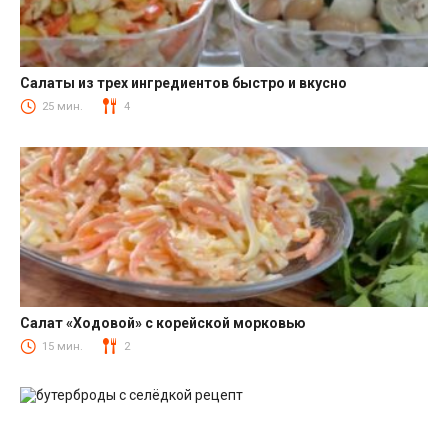
Салаты из трех ингредиентов быстро и вкусно
Салаты
25 мин.
4
Салат «Ходовой» с корейской морковью
Салаты с корейской морковкой
15 мин.
2