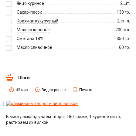
Яйцо куриное
2
шт.
Сахар-песок
130
гр.
Крахмал кукурузный
2
ст. л.
Молоко коровье
200
мл.
Сметана 18%
350
гр.
Масло сливочное
60
гр.
Шаги
45 мин.
Видео-рецепт
Печать
В миску выкладываем творог 180 грамм, 1 куриное яйцо,
растираем их вилкой.