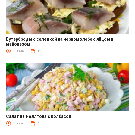
Бутерброды с селёдкой на черном хлебе с яйцом и
майонезом
Закуски
10 мин.
12
Салат из Роллтона с колбасой
Салаты с колбасой
20 мин.
4