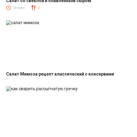
Салат со свеклой и плавленным сыром
Салаты со свеклой
10 мин.
2
Салат Мимоза рецепт классический с консервами
Салаты с рыбными консервами