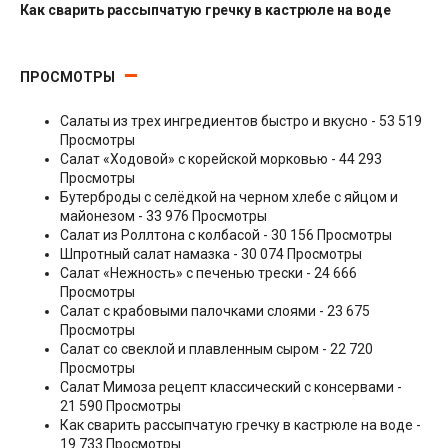
Как сварить рассыпчатую гречку в кастрюле на воде
Гарниры
ПРОСМОТРЫ
Салаты из трех ингредиентов быстро и вкусно
- 53 519
Просмотры
Салат «Ходовой» с корейской морковью
- 44 293
Просмотры
Бутерброды с селёдкой на черном хлебе с яйцом и
майонезом
- 33 976 Просмотры
Салат из Роллтона с колбасой
- 30 156 Просмотры
Шпротный салат намазка
- 30 074 Просмотры
Салат «Нежность» с печенью трески
- 24 666
Просмотры
Салат с крабовыми палочками слоями
- 23 675
Просмотры
Салат со свеклой и плавленным сыром
- 22 720
Просмотры
Салат Мимоза рецепт классический с консервами
-
21 590 Просмотры
Как сварить рассыпчатую гречку в кастрюле на воде
-
19 733 Просмотры