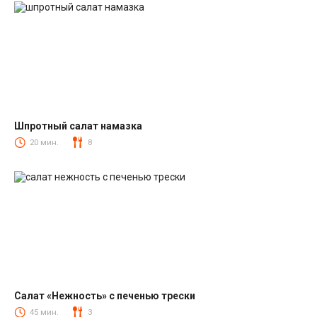
Шпротный салат намазка
Салаты со шпротами
20 мин.
8
Салат «Нежность» с печенью трески
Салаты из печени трески
45 мин.
3