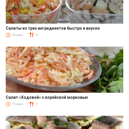
Салаты из трех ингредиентов быстро и вкусно
Салаты
25 мин.
4
Салат «Ходовой» с корейской морковью
Салаты с корейской морковкой
15 мин.
2