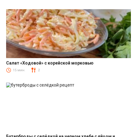
Салат «Ходовой» с корейской морковью
Салаты с корейской морковкой
15 мин.
2
Бутерброды с селёдкой на черном хлебе с яйцом и