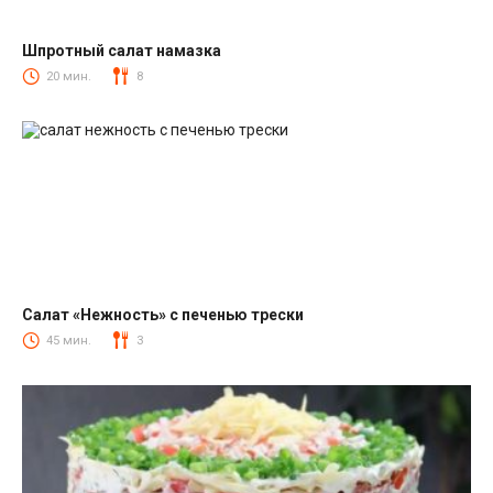
Шпротный салат намазка
Салаты со шпротами
20 мин.
8
Салат «Нежность» с печенью трески
Салаты из печени трески
45 мин.
3