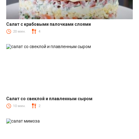
Салат с крабовыми палочками слоями
Салаты с крабовыми палочками
20 мин.
4
Салат со свеклой и плавленным сыром
Салаты со свеклой
10 мин.
2