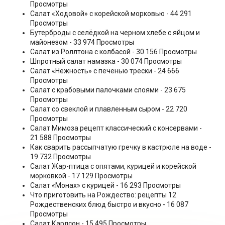
Просмотры
Салат «Ходовой» с корейской морковью
- 44 291
Просмотры
Бутерброды с селёдкой на черном хлебе с яйцом и
майонезом
- 33 974 Просмотры
Салат из Роллтона с колбасой
- 30 156 Просмотры
Шпротный салат намазка
- 30 074 Просмотры
Салат «Нежность» с печенью трески
- 24 666
Просмотры
Салат с крабовыми палочками слоями
- 23 675
Просмотры
Салат со свеклой и плавленным сыром
- 22 720
Просмотры
Салат Мимоза рецепт классический с консервами
-
21 588 Просмотры
Как сварить рассыпчатую гречку в кастрюле на воде
-
19 732 Просмотры
Салат Жар-птица с опятами, курицей и корейской
морковкой
- 17 129 Просмотры
Салат «Монах» с курицей
- 16 293 Просмотры
Что приготовить на Рождество: рецепты 12
Рождественских блюд быстро и вкусно
- 16 087
Просмотры
Салат Карлсон
- 15 495 Просмотры