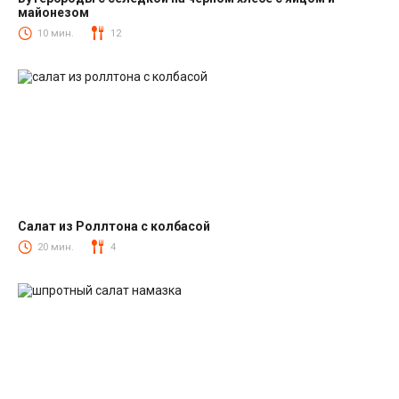
майонезом
Закуски
10 мин.
12
Салат из Роллтона с колбасой
Салаты с колбасой
20 мин.
4