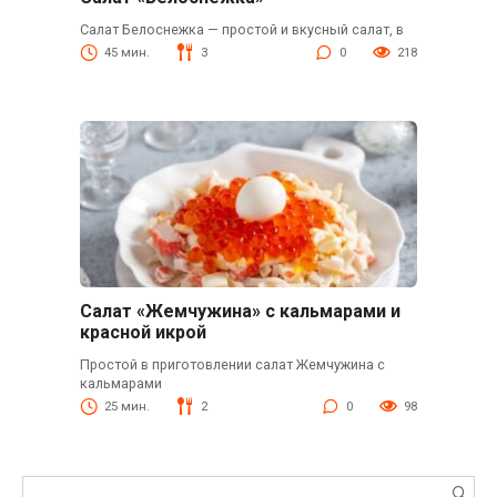
Салат Белоснежка — простой и вкусный салат, в
45 мин.
3
0
218
Салат «Жемчужина» с кальмарами и
красной икрой
Простой в приготовлении салат Жемчужина с
кальмарами
25 мин.
2
0
98
Поиск: