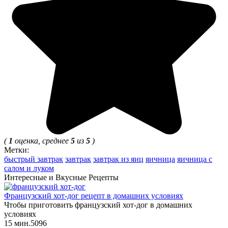
(
1
оценка, среднее
5
из
5
)
Метки:
быстрый завтрак
завтрак
завтрак из яиц
яичница
яичница с
салом и луком
Интересные и Вкусные Рецепты
Французский хот-дог рецепт в домашних условиях
Чтобы приготовить французский хот-дог в домашних
условиях
15 мин.
5
0
96