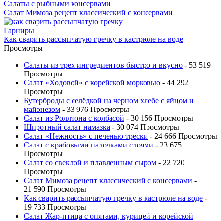
Салаты с рыбными консервами
Салат Мимоза рецепт классический с консервами
Гарниры
Как сварить рассыпчатую гречку в кастрюле на воде
Просмотры
Салаты из трех ингредиентов быстро и вкусно
- 53 519
Просмотры
Салат «Ходовой» с корейской морковью
- 44 292
Просмотры
Бутерброды с селёдкой на черном хлебе с яйцом и
майонезом
- 33 976 Просмотры
Салат из Роллтона с колбасой
- 30 156 Просмотры
Шпротный салат намазка
- 30 074 Просмотры
Салат «Нежность» с печенью трески
- 24 666 Просмотры
Салат с крабовыми палочками слоями
- 23 675
Просмотры
Салат со свеклой и плавленным сыром
- 22 720
Просмотры
Салат Мимоза рецепт классический с консервами
-
21 590 Просмотры
Как сварить рассыпчатую гречку в кастрюле на воде
-
19 733 Просмотры
Салат Жар-птица с опятами, курицей и корейской