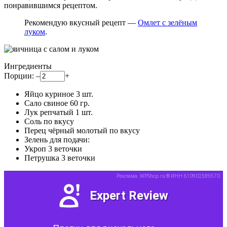
понравившимся рецептом.
Рекомендую вкусный рецепт —
Омлет с зелёным
луком
.
Ингредиенты
Порции:
–
+
Яйцо куриное
3
шт.
Сало свиное
60
гр.
Лук репчатый
1
шт.
Соль
по вкусу
Перец чёрный молотый
по вкусу
Зелень для подачи:
Укроп
3
веточки
Петрушка
3
веточки