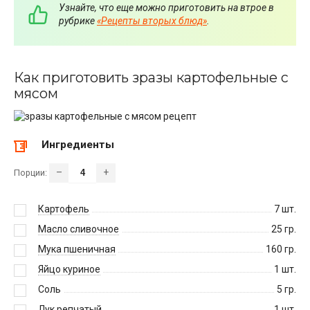
Узнайте, что еще можно приготовить на втрое в
рубрике
«Рецепты вторых блюд»
.
Как приготовить зразы картофельные с
мясом
Ингредиенты
–
+
Порции:
Картофель
7
шт.
Масло сливочное
25
гр.
Мука пшеничная
160
гр.
Яйцо куриное
1
шт.
Соль
5
гр.
Лук репчатый
1
шт.