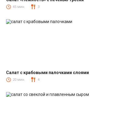
Салаты из печени трески
45 мин.
3
Салат с крабовыми палочками слоями
Салаты с крабовыми палочками
20 мин.
4