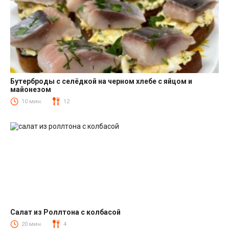
Бутерброды с селёдкой на черном хлебе с яйцом и
майонезом
Закуски
10 мин.
12
Салат из Роллтона с колбасой
Салаты с колбасой
20 мин.
4