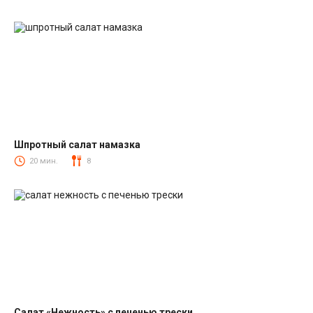
Шпротный салат намазка
Салаты со шпротами
20 мин.
8
Салат «Нежность» с печенью трески