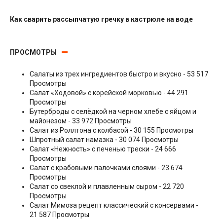
Как сварить рассыпчатую гречку в кастрюле на воде
Гарниры
ПРОСМОТРЫ
Салаты из трех ингредиентов быстро и вкусно
- 53 517
Просмотры
Салат «Ходовой» с корейской морковью
- 44 291
Просмотры
Бутерброды с селёдкой на черном хлебе с яйцом и
майонезом
- 33 972 Просмотры
Салат из Роллтона с колбасой
- 30 155 Просмотры
Шпротный салат намазка
- 30 074 Просмотры
Салат «Нежность» с печенью трески
- 24 666
Просмотры
Салат с крабовыми палочками слоями
- 23 674
Просмотры
Салат со свеклой и плавленным сыром
- 22 720
Просмотры
Салат Мимоза рецепт классический с консервами
-
21 587 Просмотры