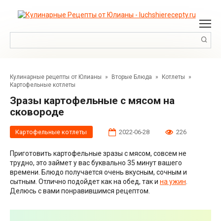
Перейти
к
контенту
Поиск:
Кулинарные рецепты от Юлианы
»
Вторые Блюда
»
Котлеты
»
Картофельные котлеты
Зразы картофельные с мясом на
сковороде
Картофельные котлеты
2022-06-28
226
Приготовить картофельные зразы с мясом, совсем не
трудно, это займет у вас буквально 35 минут вашего
времени. Блюдо получается очень вкусным, сочным и
сытным. Отлично подойдет как на обед, так и
на ужин
.
Делюсь с вами понравившимся рецептом.