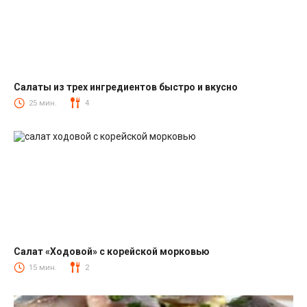
Салаты из трех ингредиентов быстро и вкусно
Салаты
25 мин.
4
Салат «Ходовой» с корейской морковью
Салаты с корейской морковкой
15 мин.
2