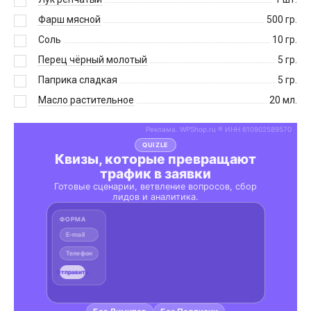
Фарш мясной
500
гр.
Соль
10
гр.
Перец чёрный молотый
5
гр.
Паприка сладкая
5
гр.
Масло растительное
20
мл.