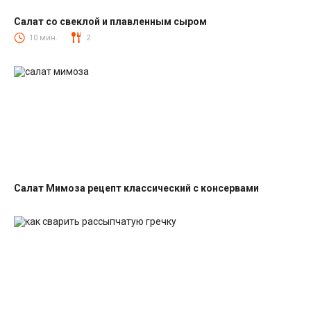
Салат со свеклой и плавленным сыром
Салаты со свеклой
10 мин.
2
Салат Мимоза рецепт классический с консервами
Салаты с рыбными консервами