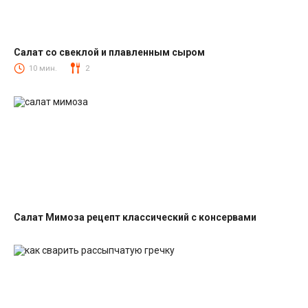
Салат со свеклой и плавленным сыром
Салаты со свеклой
10 мин.
2
Салат Мимоза рецепт классический с консервами
Салаты с рыбными консервами