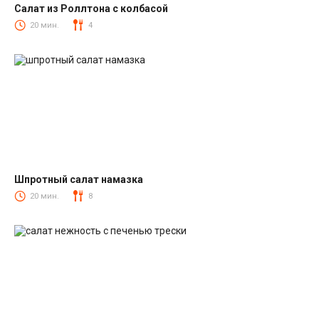
Салат из Роллтона с колбасой
Салаты с колбасой
20 мин.
4
Шпротный салат намазка
Салаты со шпротами
20 мин.
8