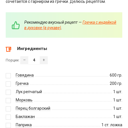
сочетается с гарниром из гречки. Делюсь рецептом.
Рекомендую вкусный рецепт —
Гречка с индейкой
в духовке (в рукаве)
.
Ингредиенты
–
+
Порции:
Говядина
600
гр.
Гречка
200
гр.
Лук репчатый
1
шт.
Морковь
1
шт.
Перец болгарский
1
шт.
Баклажан
1
шт.
Паприка
1
ст. ложка