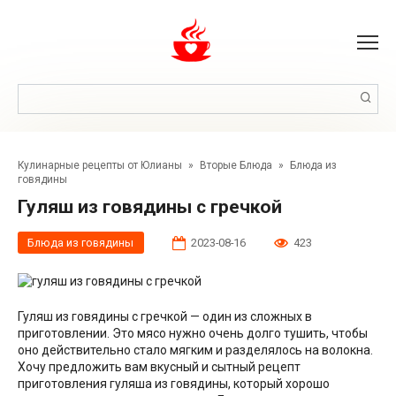
Перейти
к
контенту
Поиск:
Кулинарные рецепты от Юлианы
»
Вторые Блюда
»
Блюда из
говядины
Гуляш из говядины с гречкой
Блюда из говядины
2023-08-16
423
Гуляш из говядины с гречкой — один из сложных в
приготовлении. Это мясо нужно очень долго тушить, чтобы
оно действительно стало мягким и разделялось на волокна.
Хочу предложить вам вкусный и сытный рецепт
приготовления гуляша из говядины, который хорошо