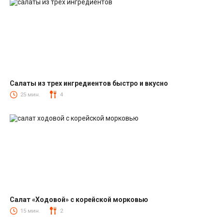
Салаты из трех ингредиентов быстро и вкусно
Салаты
25 мин.
4
Салат «Ходовой» с корейской морковью
Салаты с корейской морковкой
15 мин.
2