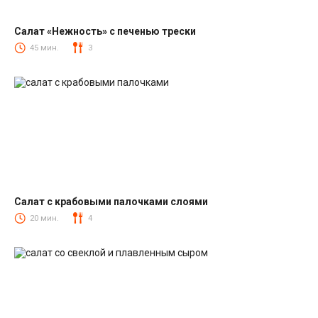
Салат «Нежность» с печенью трески
Салаты из печени трески
45 мин.
3
Салат с крабовыми палочками слоями
Салаты с крабовыми палочками
20 мин.
4