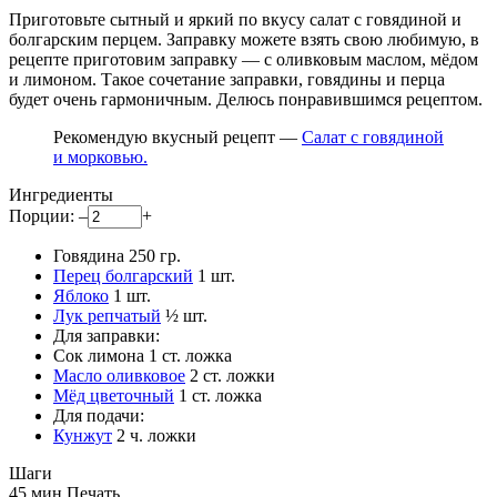
Приготовьте сытный и яркий по вкусу салат с говядиной и
болгарским перцем. Заправку можете взять свою любимую, в
рецепте приготовим заправку — с оливковым маслом, мёдом
и лимоном. Такое сочетание заправки, говядины и перца
будет очень гармоничным. Делюсь понравившимся рецептом.
Рекомендую вкусный рецепт —
Салат с говядиной
и морковью.
Ингредиенты
Порции:
–
+
Говядина
250
гр.
Перец болгарский
1
шт.
Яблоко
1
шт.
Лук репчатый
½
шт.
Для заправки:
Сок лимона
1
ст. ложка
Масло оливковое
2
ст. ложки
Мёд цветочный
1
ст. ложка
Для подачи:
Кунжут
2
ч. ложки
Шаги
45 мин.
Печать