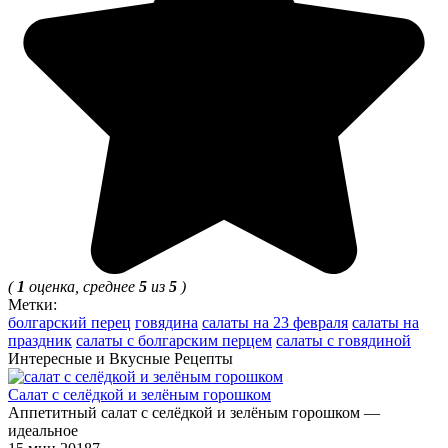
(
1
оценка, среднее
5
из
5
)
Метки:
болгарский перец
говядина
салаты на 23 февраля
салаты на
праздник
салаты с болгарским перцем
салаты с говядиной
Интересные и Вкусные Рецепты
Салат с селёдкой и зелёным горошком
Аппетитный салат с селёдкой и зелёным горошком —
идеальное