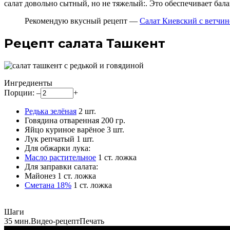
салат довольно сытный, но не тяжелый:. Это обеспечивает ба
Рекомендую вкусный рецепт —
Салат Киевский с ветчи
Рецепт салата Ташкент
Ингредиенты
Порции:
–
+
Редька зелёная
2
шт.
Говядина отваренная
200
гр.
Яйцо куриное варёное
3
шт.
Лук репчатый
1
шт.
Для обжарки лука:
Масло растительное
1
ст. ложка
Для заправки салата:
Майонез
1
ст. ложка
Сметана 18%
1
ст. ложка
Шаги
35 мин.
Видео-рецепт
Печать