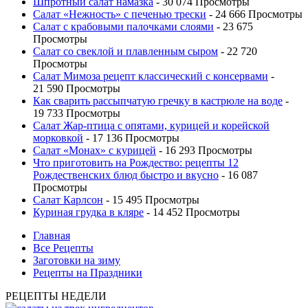
Шпротный салат намазка
- 30 074 Просмотры
Салат «Нежность» с печенью трески
- 24 666 Просмотры
Салат с крабовыми палочками слоями
- 23 675
Просмотры
Салат со свеклой и плавленным сыром
- 22 720
Просмотры
Салат Мимоза рецепт классический с консервами
-
21 590 Просмотры
Как сварить рассыпчатую гречку в кастрюле на воде
-
19 733 Просмотры
Салат Жар-птица с опятами, курицей и корейской
морковкой
- 17 136 Просмотры
Салат «Монах» с курицей
- 16 293 Просмотры
Что приготовить на Рождество: рецепты 12
Рождественских блюд быстро и вкусно
- 16 087
Просмотры
Салат Карлсон
- 15 495 Просмотры
Куриная грудка в кляре
- 14 452 Просмотры
Главная
Все Рецепты
Заготовки на зиму
Рецепты на Праздники
РЕЦЕПТЫ НЕДЕЛИ