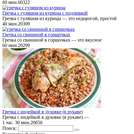
60 мин.
6
0
322
Гречка с гуляшом из курицы с подливкой
Гречка с гуляшом из курицы — это недорогой, простой
40 мин.
2
0
309
Гречка со свининой в горшочках
Гречка со свининой в горшочках — это вкусное
60 мин.
2
0
299
Гречка с индейкой в духовке (в рукаве)
Гречка с индейкой в духовке (в рукаве) —
1 час. 30 мин.
2
0
656
Поиск: