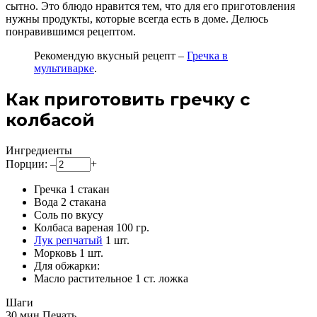
сытно. Это блюдо нравится тем, что для его приготовления
нужны продукты, которые всегда есть в доме. Делюсь
понравившимся рецептом.
Рекомендую вкусный рецепт –
Гречка в
мультиварке
.
Как приготовить гречку с
колбасой
Ингредиенты
Порции:
–
+
Гречка
1
стакан
Вода
2
стакана
Соль
по вкусу
Колбаса вареная
100
гр.
Лук репчатый
1
шт.
Морковь
1
шт.
Для обжарки:
Масло растительное
1
ст. ложка
Шаги
30 мин.
Печать