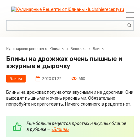
Перейти
к
контенту
Поиск:
Кулинарные рецепты от Юлианы
»
Выпечка
»
Блины
Блины на дрожжах очень пышные и
ажурные в дырочку
Блины
2020-01-22
650
Блины на дрожжах получаются вкусными и не дорогими. Они
выходят пышными и очень красивыми. Обязательно
попробуйте их приготовить. Ничего сложного в рецепте нет.
Еще больше рецептов простых и вкусных блинов
в рубрике —
«Блины»