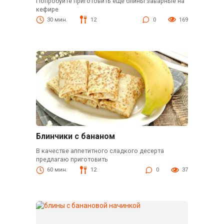
Попробуйте приготовить ещё блины заварные на
кефире
30 мин.
12
0
169
Блинчики с бананом
В качестве аппетитного сладкого десерта
предлагаю приготовить
60 мин.
12
0
37