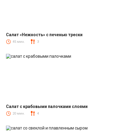
Салат «Нежность» с печенью трески
Салаты из печени трески
45 мин.
3
Салат с крабовыми палочками слоями
Салаты с крабовыми палочками
20 мин.
4