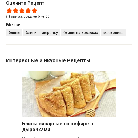
Оцените Рецепт
(
1
оценка, среднее
5
из
5
)
Метки:
блины
блины в дырочку
блины на дрожжах
масленица
Интересные и Вкусные Рецепты
Блины заварные на кефире с
дырочками