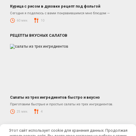
Курица с рисом в духовке рецепт под фольгой
Блюда из курицы
Сегодня я поделюсь с вами понравившимся мне блюдом —
60 мин.
10
РЕЦЕПТЫ ВКУСНЫХ САЛАТОВ
Салаты из трех ингредиентов быстро и вкусно
Салаты
Приготовим быстрые и простые салаты из трех ингредиентов.
25 мин.
4
© 2026 КУЛИНАРНЫЕ РЕЦЕПТЫ ОТ ЮЛИАНЫ
Этот сайт использует cookie для хранения данных. Продолжая
Купить кулинарную тему:
Cook It
использовать сайт, Вы даете свое согласие на работу с этими