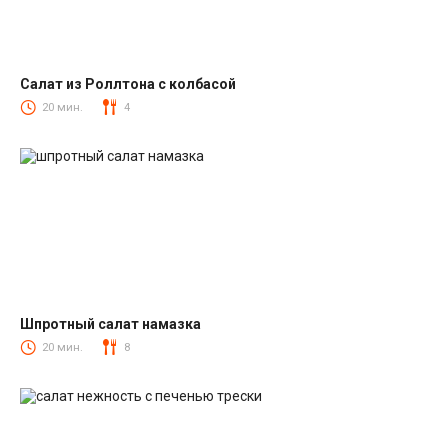
Салат из Роллтона с колбасой
Салаты с колбасой
20 мин.
4
Шпротный салат намазка
Салаты со шпротами
20 мин.
8