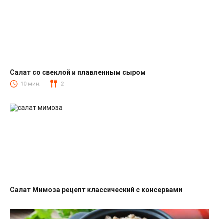
Салат со свеклой и плавленным сыром
Салаты со свеклой
10 мин.
2
Салат Мимоза рецепт классический с консервами
Салаты с рыбными консервами