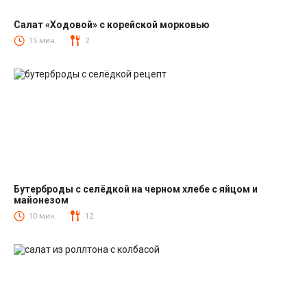
Салат «Ходовой» с корейской морковью
Салаты с корейской морковкой
15 мин.
2
Бутерброды с селёдкой на черном хлебе с яйцом и
майонезом
Закуски
10 мин.
12