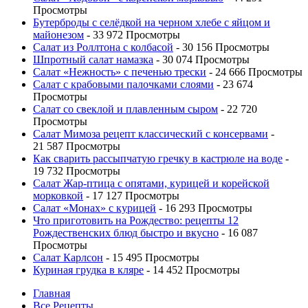
Просмотры
Бутерброды с селёдкой на черном хлебе с яйцом и
майонезом
- 33 972 Просмотры
Салат из Роллтона с колбасой
- 30 156 Просмотры
Шпротный салат намазка
- 30 074 Просмотры
Салат «Нежность» с печенью трески
- 24 666 Просмотры
Салат с крабовыми палочками слоями
- 23 674
Просмотры
Салат со свеклой и плавленным сыром
- 22 720
Просмотры
Салат Мимоза рецепт классический с консервами
-
21 587 Просмотры
Как сварить рассыпчатую гречку в кастрюле на воде
-
19 732 Просмотры
Салат Жар-птица с опятами, курицей и корейской
морковкой
- 17 127 Просмотры
Салат «Монах» с курицей
- 16 293 Просмотры
Что приготовить на Рождество: рецепты 12
Рождественских блюд быстро и вкусно
- 16 087
Просмотры
Салат Карлсон
- 15 495 Просмотры
Куриная грудка в кляре
- 14 452 Просмотры
Главная
Все Рецепты