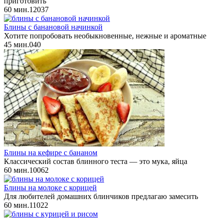
приготовить
60 мин.
12
0
37
Блины с банановой начинкой
Хотите попробовать необыкновенные, нежные и ароматные
45 мин.
0
40
Блины на кефире с бананом
Классический состав блинного теста — это мука, яйца
60 мин.
10
0
62
Блины на молоке с корицей
Для любителей домашних блинчиков предлагаю замесить
60 мин.
11
0
22