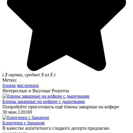
(
2
оценки, среднее
5
из
5
)
Метки:
блины
масленица
Интересные и Вкусные Рецепты
Блины заварные на кефире с дырочками
Попробуйте приготовить ещё блины заварные на кефире
30 мин.
12
0
169
Блинчики с бананом
В качестве аппетитного сладкого десерта предлагаю