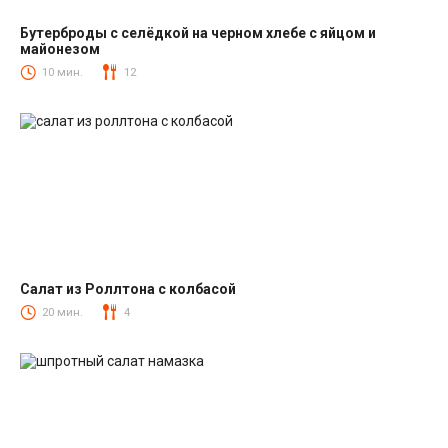
Бутерброды с селёдкой на черном хлебе с яйцом и
майонезом
Закуски
10 мин.
12
Салат из Роллтона с колбасой
Салаты с колбасой
20 мин.
4