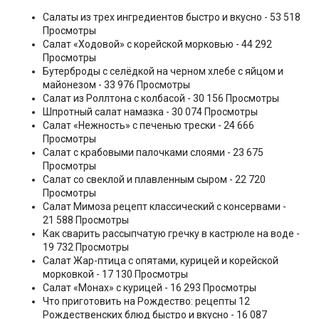
Салаты из трех ингредиентов быстро и вкусно
- 53 518
Просмотры
Салат «Ходовой» с корейской морковью
- 44 292
Просмотры
Бутерброды с селёдкой на черном хлебе с яйцом и
майонезом
- 33 976 Просмотры
Салат из Роллтона с колбасой
- 30 156 Просмотры
Шпротный салат намазка
- 30 074 Просмотры
Салат «Нежность» с печенью трески
- 24 666
Просмотры
Салат с крабовыми палочками слоями
- 23 675
Просмотры
Салат со свеклой и плавленным сыром
- 22 720
Просмотры
Салат Мимоза рецепт классический с консервами
-
21 588 Просмотры
Как сварить рассыпчатую гречку в кастрюле на воде
-
19 732 Просмотры
Салат Жар-птица с опятами, курицей и корейской
морковкой
- 17 130 Просмотры
Салат «Монах» с курицей
- 16 293 Просмотры
Что приготовить на Рождество: рецепты 12
Рождественских блюд быстро и вкусно
- 16 087