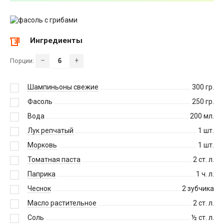
Ингредиенты
–
+
Порции:
Шампиньоны свежие
300
гр.
Фасоль
250
гр.
Вода
200
мл.
Лук репчатый
1
шт.
Морковь
1
шт.
Томатная паста
2
ст. л.
Паприка
1
ч. л.
Чеснок
2
зубчика
Масло растительное
2
ст. л.
Соль
½
ст. л.