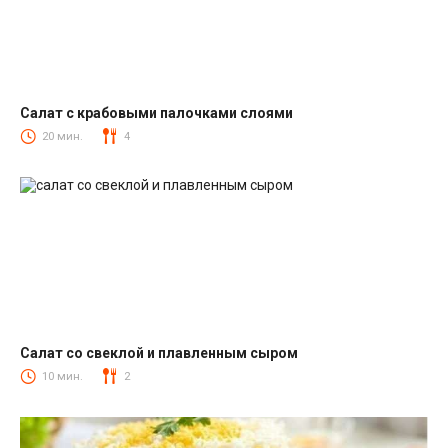
Салат с крабовыми палочками слоями
Салаты с крабовыми палочками
20 мин.
4
Салат со свеклой и плавленным сыром
Салаты со свеклой
10 мин.
2