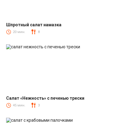
Шпротный салат намазка
Салаты со шпротами
20 мин.
8
Салат «Нежность» с печенью трески
Салаты из печени трески
45 мин.
3