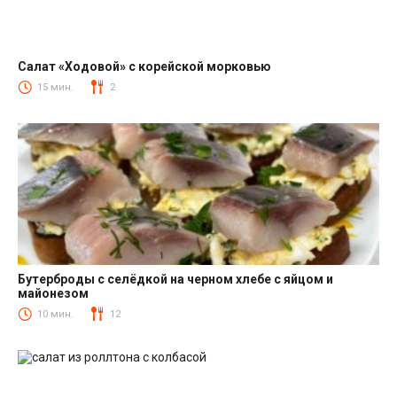
Салат «Ходовой» с корейской морковью
Салаты с корейской морковкой
15 мин.
2
Бутерброды с селёдкой на черном хлебе с яйцом и
майонезом
Закуски
10 мин.
12