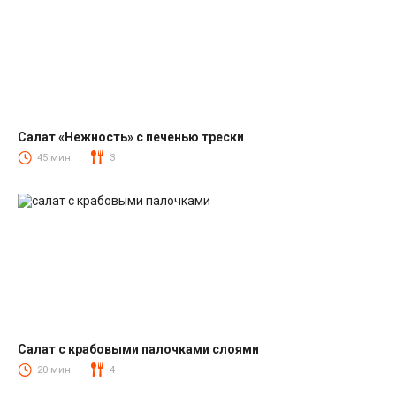
Салат «Нежность» с печенью трески
Салаты из печени трески
45 мин.
3
Салат с крабовыми палочками слоями
Салаты с крабовыми палочками
20 мин.
4