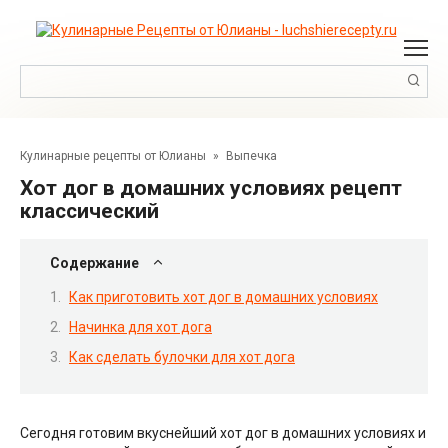
Перейти
к
контенту
Поиск:
Кулинарные рецепты от Юлианы
»
Выпечка
Хот дог в домашних условиях рецепт
классический
Содержание
Как приготовить хот дог в домашних условиях
Начинка для хот дога
Как сделать булочки для хот дога
Сегодня готовим вкуснейший хот дог в домашних условиях и