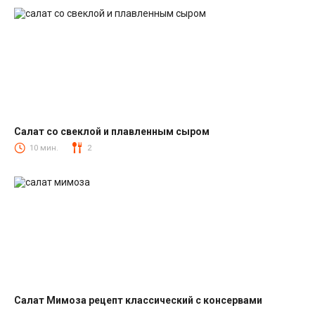
Салат со свеклой и плавленным сыром
Салаты со свеклой
10 мин.
2
Салат Мимоза рецепт классический с консервами