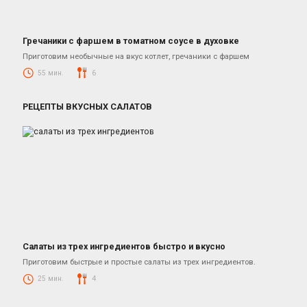
Гречаники с фаршем в томатном соусе в духовке
Котлеты из фарша свинины и говядины
Приготовим необычные на вкус котлет, гречаники с фаршем
55 мин.
6
РЕЦЕПТЫ ВКУСНЫХ САЛАТОВ
Салаты из трех ингредиентов быстро и вкусно
Салаты
Приготовим быстрые и простые салаты из трех ингредиентов.
25 мин.
4