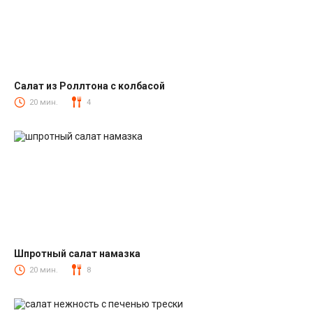
Салат из Роллтона с колбасой
Салаты с колбасой
20 мин.
4
Шпротный салат намазка
Салаты со шпротами
20 мин.
8