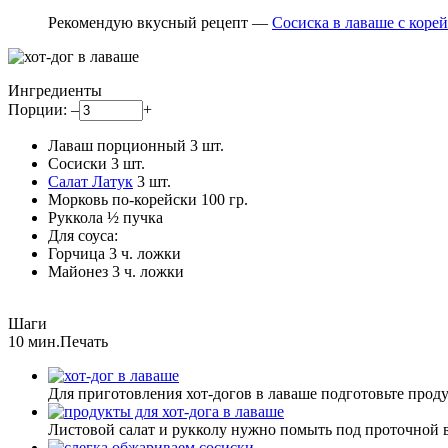
Рекомендую вкусный рецепт —
Сосиска в лаваше с коре
Ингредиенты
Порции:
–
+
Лаваш порционный
3
шт.
Сосиски
3
шт.
Салат Латук
3
шт.
Морковь по-корейски
100
гр.
Руккола
½
пучка
Для соуса:
Горчица
3
ч. ложки
Майонез
3
ч. ложки
Шаги
10 мин.
Печать
Для приготовления хот-догов в лаваше подготовьте проду
Листовой салат и рукколу нужно помыть под проточной