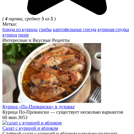
(
4
оценки, среднее
5
из
5
)
Метки:
блюда из курицы
грибы
картофельные гнезда
куриная грудка
курица
пюре
Интересные и Вкусные Рецепты
Курица «По-Провански» в духовке
Курица По-Провански — существует несколько вариантов
60 мин.
3
0
53
Салат с курицей и яблоком
Слоёный салат с курицей и яблоком идеально подходит