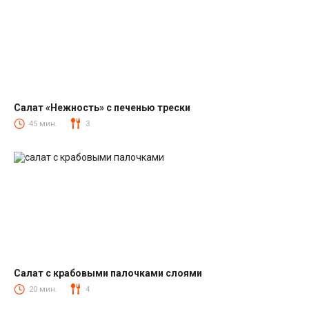
Салат «Нежность» с печенью трески
Салаты из печени трески
45 мин.
3
Салат с крабовыми палочками слоями
Салаты с крабовыми палочками
20 мин.
4