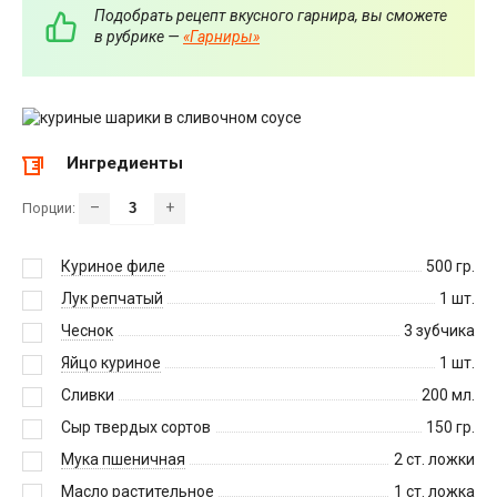
Подобрать рецепт вкусного гарнира, вы сможете
в рубрике —
«Гарниры»
Ингредиенты
–
+
Порции:
Куриное филе
500
гр.
Лук репчатый
1
шт.
Чеснок
3
зубчика
Яйцо куриное
1
шт.
Сливки
200
мл.
Сыр твердых сортов
150
гр.
Мука пшеничная
2
ст. ложки
Масло растительное
1
ст. ложка