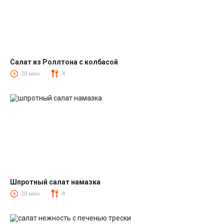
Салат из Роллтона с колбасой
Салаты с колбасой
20 мин.
4
Шпротный салат намазка
Салаты со шпротами
20 мин.
8