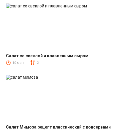
Салат со свеклой и плавленным сыром
Салаты со свеклой
10 мин.
2
Салат Мимоза рецепт классический с консервами