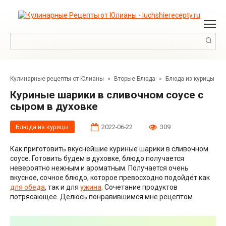
Перейти
к
контенту
Поиск:
Кулинарные рецепты от Юлианы
»
Вторые Блюда
»
Блюда из курицы
Куриные шарики в сливочном соусе с
сыром в духовке
Блюда из курицы
2022-06-22
309
Как приготовить вкуснейшие куриные шарики в сливочном
соусе. Готовить будем в духовке, блюдо получается
невероятно нежным и ароматным. Получается очень
вкусное, сочное блюдо, которое превосходно подойдёт как
для обеда
, так и для
ужина
. Сочетание продуктов
потрясающее. Делюсь понравившимся мне рецептом.