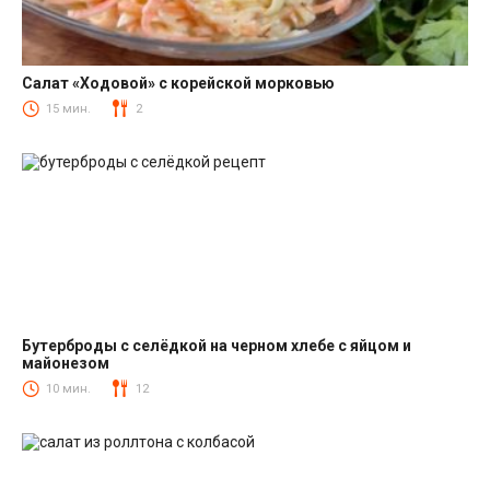
Салат «Ходовой» с корейской морковью
Салаты с корейской морковкой
15 мин.
2
Бутерброды с селёдкой на черном хлебе с яйцом и
майонезом
Закуски
10 мин.
12