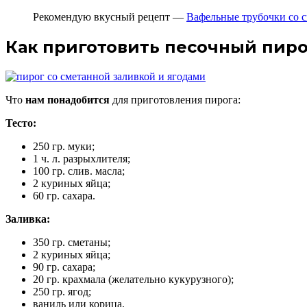
Рекомендую вкусный рецепт —
Вафельные трубочки со 
Как приготовить песочный пиро
Что
нам понадобится
для приготовления пирога:
Тесто:
250 гр. муки;
1 ч. л. разрыхлителя;
100 гр. слив. масла;
2 куриных яйца;
60 гр. сахара.
Заливка:
350 гр. сметаны;
2 куриных яйца;
90 гр. сахара;
20 гр. крахмала (желательно кукурузного);
250 гр. ягод;
ваниль или корица.