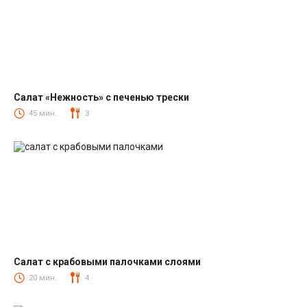
Салат «Нежность» с печенью трески
Салаты из печени трески
45 мин.
3
Салат с крабовыми палочками слоями
Салаты с крабовыми палочками
20 мин.
4