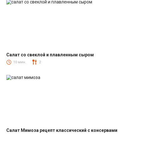
Салат со свеклой и плавленным сыром
Салаты со свеклой
10 мин.
2
Салат Мимоза рецепт классический с консервами
Салаты с рыбными консервами