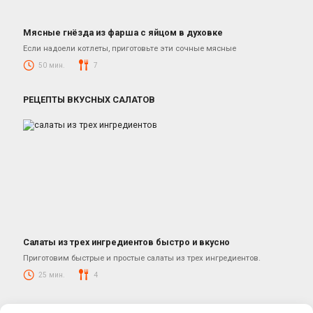
Мясные гнёзда из фарша с яйцом в духовке
Блюда из смешанного фарша
Если надоели котлеты, приготовьте эти сочные мясные
50 мин.
7
РЕЦЕПТЫ ВКУСНЫХ САЛАТОВ
Салаты из трех ингредиентов быстро и вкусно
Салаты
Приготовим быстрые и простые салаты из трех ингредиентов.
25 мин.
4
© 2026 КУЛИНАРНЫЕ РЕЦЕПТЫ ОТ ЮЛИАНЫ