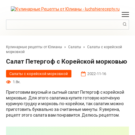
Перейти
к
контенту
Поиск:
Кулинарные рецепты от Юлианы
»
Салаты
»
Салаты с корейской
морковкой
Салат Петергоф с Корейской морковью
Салаты с корейской морковкой
2022-11-16
1.8к.
Приготовим вкусный и сытный салат Петергоф с корейской
морковью. Для этого салатика купите готовую копчёную
куриную грудку и морковь по-корейски, так салатик можно
приготовить буквально за считанные минуты. Я уверена,
рецепт этого салата вам понравится. Делюсь рецептом.