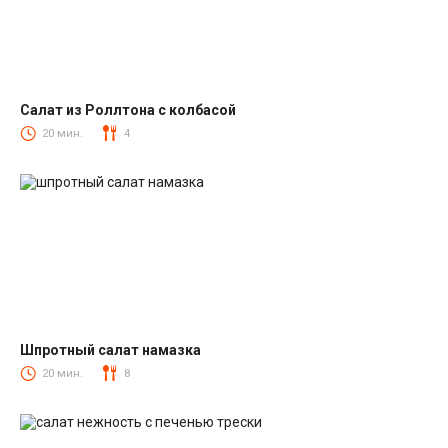
Салат из Роллтона с колбасой
Салаты с колбасой
20 мин.
4
Шпротный салат намазка
Салаты со шпротами
20 мин.
8