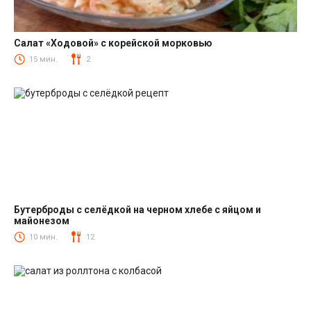
Салат «Ходовой» с корейской морковью
Салаты с корейской морковкой
15 мин.
2
Бутерброды с селёдкой на черном хлебе с яйцом и
майонезом
Закуски
10 мин.
12