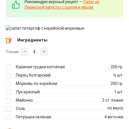
Рекомендую вкусный рецепт —
Салат из
Пекинской капусты с сыром и яйцом
.
Ингредиенты
–
+
Порции:
Куриная грудка копчёная
200
гр.
Перец болгарский
½
шт.
Морковь по-корейски
200
гр.
Лук красный
1
шт.
Майонез
2
ст. ложки
по вкусу
Соль
Петрушка зелёная
4
веточки