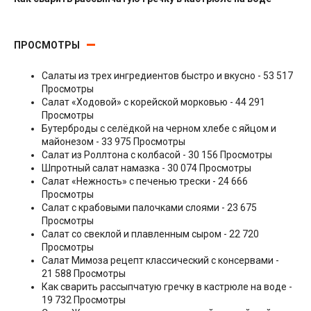
Гарниры
ПРОСМОТРЫ
Салаты из трех ингредиентов быстро и вкусно
- 53 517
Просмотры
Салат «Ходовой» с корейской морковью
- 44 291
Просмотры
Бутерброды с селёдкой на черном хлебе с яйцом и
майонезом
- 33 975 Просмотры
Салат из Роллтона с колбасой
- 30 156 Просмотры
Шпротный салат намазка
- 30 074 Просмотры
Салат «Нежность» с печенью трески
- 24 666
Просмотры
Салат с крабовыми палочками слоями
- 23 675
Просмотры
Салат со свеклой и плавленным сыром
- 22 720
Просмотры
Салат Мимоза рецепт классический с консервами
-
21 588 Просмотры
Как сварить рассыпчатую гречку в кастрюле на воде
-
19 732 Просмотры