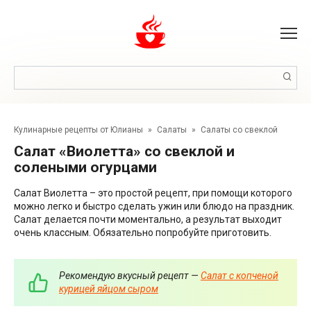
Перейти
к
контенту
Поиск:
Кулинарные рецепты от Юлианы
»
Салаты
»
Салаты со свеклой
Салат «Виолетта» со свеклой и
солеными огурцами
Салат Виолетта – это простой рецепт, при помощи которого
можно легко и быстро сделать ужин или блюдо на праздник.
Салат делается почти моментально, а результат выходит
очень классным. Обязательно попробуйте приготовить.
Рекомендую вкусный рецепт —
Салат с копченой
курицей яйцом сыром