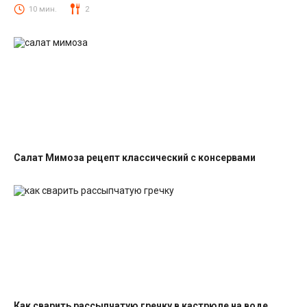
Салаты со свеклой
10 мин.
2
Салат Мимоза рецепт классический с консервами
Салаты с рыбными консервами
Как сварить рассыпчатую гречку в кастрюле на воде