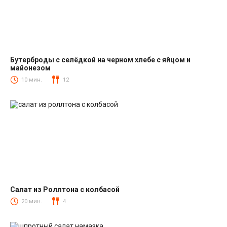
Бутерброды с селёдкой на черном хлебе с яйцом и
майонезом
Закуски
10 мин.
12
Салат из Роллтона с колбасой
Салаты с колбасой
20 мин.
4