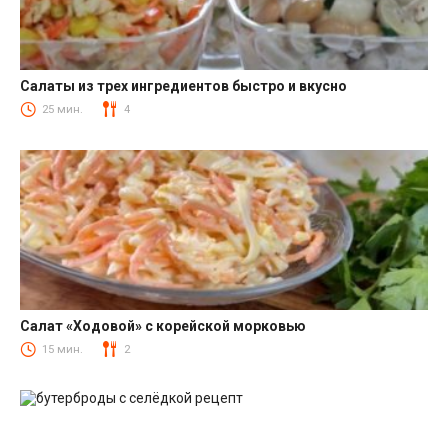
Салаты из трех ингредиентов быстро и вкусно
Салаты
25 мин.
4
Салат «Ходовой» с корейской морковью
Салаты с корейской морковкой
15 мин.
2