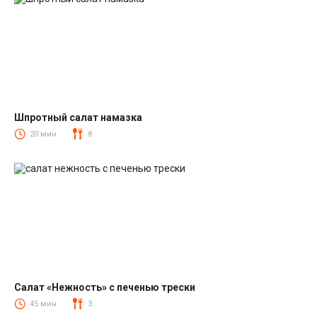
Шпротный салат намазка
Салаты со шпротами
20 мин.
8
Салат «Нежность» с печенью трески
Салаты из печени трески
45 мин.
3