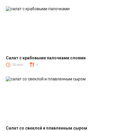
Салат с крабовыми палочками слоями
Салаты с крабовыми палочками
20 мин.
4
Салат со свеклой и плавленным сыром