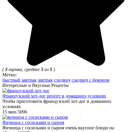
(
3
оценки, среднее
5
из
5
)
Метки:
быстрый завтрак
завтрак
сэндвич
сэндвич с беконом
Интересные и Вкусные Рецепты
Французский хот-дог рецепт в домашних условиях
Чтобы приготовить французский хот-дог в домашних
условиях
15 мин.
5
0
96
Яичница с сосисками и сыром
Яичница с сосисками и сыром очень вкусное блюдо на