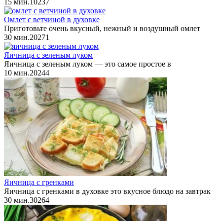
15 мин.
1
0
237
Омлет с ветчиной в духовке
Приготовьте очень вкусный, нежный и воздушный омлет
30 мин.
2
0
271
Яичница с зеленым луком
Яичница с зеленым луком — это самое простое в
10 мин.
2
0
244
Яичница с гренками
Яичница с гренками в духовке это вкусное блюдо на завтрак
30 мин.
3
0
264