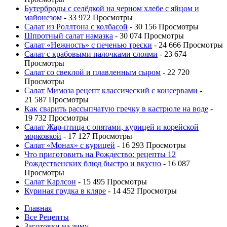
Бутерброды с селёдкой на черном хлебе с яйцом и
майонезом
- 33 972 Просмотры
Салат из Роллтона с колбасой
- 30 156 Просмотры
Шпротный салат намазка
- 30 074 Просмотры
Салат «Нежность» с печенью трески
- 24 666 Просмотры
Салат с крабовыми палочками слоями
- 23 674
Просмотры
Салат со свеклой и плавленным сыром
- 22 720
Просмотры
Салат Мимоза рецепт классический с консервами
-
21 587 Просмотры
Как сварить рассыпчатую гречку в кастрюле на воде
-
19 732 Просмотры
Салат Жар-птица с опятами, курицей и корейской
морковкой
- 17 127 Просмотры
Салат «Монах» с курицей
- 16 293 Просмотры
Что приготовить на Рождество: рецепты 12
Рождественских блюд быстро и вкусно
- 16 087
Просмотры
Салат Карлсон
- 15 495 Просмотры
Куриная грудка в кляре
- 14 452 Просмотры
Главная
Все Рецепты
Заготовки на зиму