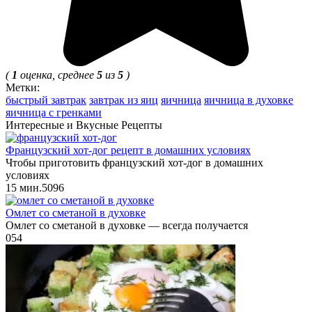
(
1
оценка, среднее
5
из
5
)
Метки:
быстрый завтрак
завтрак из яиц
яичница
яичница в духовке
яичница с гренками
Интересные и Вкусные Рецепты
Французский хот-дог рецепт в домашних условиях
Чтобы приготовить французский хот-дог в домашних
условиях
15 мин.
5
0
96
Омлет со сметаной в духовке
Омлет со сметаной в духовке — всегда получается
0
54